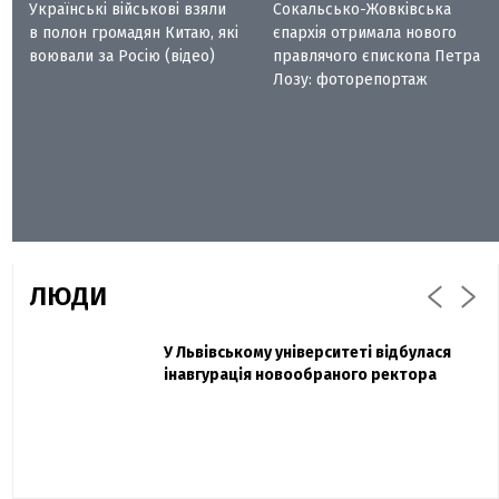
Українські військові взяли
Сокальсько-Жовківська
в полон громадян Китаю, які
єпархія отримала нового
воювали за Росію (відео)
правлячого єпископа Петра
Лозу: фоторепортаж
ЛЮДИ
Захисник "Азовсталі" Діанов вдруге
У Львівському університеті відбулася
Павло Дак
одружився та показав фото з весілля
інавгурація новообраного ректора
«Час не лікує, лише притуплює біль»:
сестра загиблого під Бахмутом Воїна з
Буковини розповіла про брата