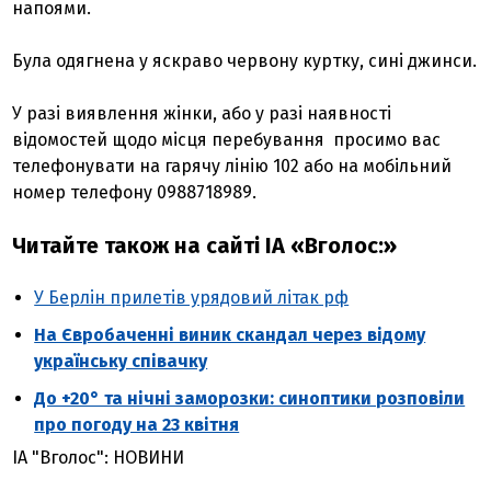
напоями.
Була одягнена у яскраво червону куртку, сині джинси.
У разі виявлення жінки, або у разі наявності
відомостей щодо місця перебування просимо вас
телефонувати на гарячу лінію 102 або на мобільний
номер телефону 0988718989.
Читайте також на сайті ІА «Вголос:»
У Берлін прилетів урядовий літак рф
На Євробаченні виник скандал через відому
українську співачку
До +20° та нічні заморозки: синоптики розповіли
про погоду на 23 квітня
ІА "Вголос": НОВИНИ