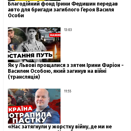
Благодійний фонд Ірини Федишин передав
авто для бригади загиблого Героя Василя
Особи
13:03
Як у Львові прощалися з зятем Ірини Фаріон -
Василем Особою, який загинув на війні
(трансляція)
11:55
«Нас затягнули у жорстку війну, де ми не