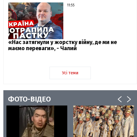
11:55
«Нас затягнули у жорстку війну, де ми не
маємо переваги», - Чалий
Усі теми
ФОТО-ВІДЕО