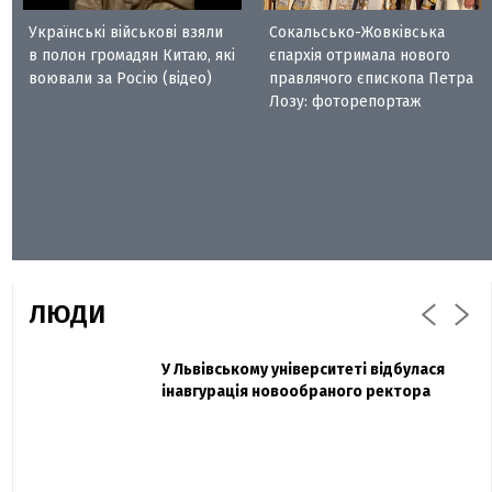
Українські військові взяли
Сокальсько-Жовківська
в полон громадян Китаю, які
єпархія отримала нового
воювали за Росію (відео)
правлячого єпископа Петра
Лозу: фоторепортаж
ЛЮДИ
Захисник "Азовсталі" Діанов вдруге
У Львівському університеті відбулася
Павло Дак
одружився та показав фото з весілля
інавгурація новообраного ректора
«Час не лікує, лише притуплює біль»:
сестра загиблого під Бахмутом Воїна з
Буковини розповіла про брата