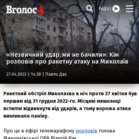
РАДІО
«Незвичний удар, ми не бачили»: Кім
розповів про ракетну атаку на Миколаїв
27.04.2023 | 14:28 |
Павло Дак
Ракетний обстріл Миколаєва в ніч проти 27 квітня був
першим від 31 грудня 2022-го. Місцеві мешканці
встигли відвикнути від ударів, а тому ворожа атака
викликала паніку.
Про це в ефірі телемарафону
розповів
голова
Миколаївської ОВА Віталій Кім.