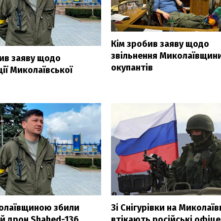
Кім зробив заяву щодо
звільнення Миколаївщини
бив заяву щодо
окупантів
ії Миколаївської
З'явилося відео знищеного 
Су-35
олаївщиною збили
Зі Снігурівки на Миколаї
й дрон Shahed-136.
втікають російські офіце