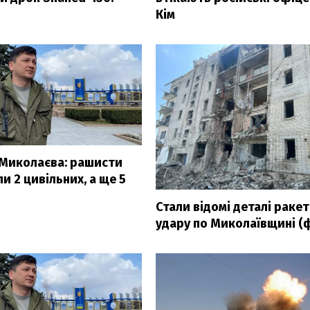
Кім
 Миколаєва: рашисти
и 2 цивільних, а ще 5
і
Стали відомі деталі раке
удару по Миколаївщині (