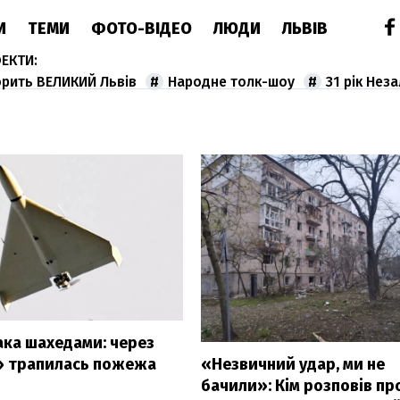
И
ТЕМИ
ФОТО-ВІДЕО
ЛЮДИ
ЛЬВІВ
орить ВЕЛИКИЙ Львів
Народне толк-шоу
31 рік Нез
ака шахедами: через
» трапилась пожежа
«Незвичний удар, ми не
бачили»: Кім розповів пр