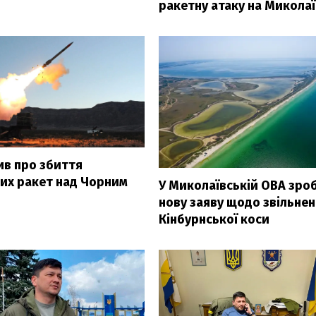
ракетну атаку на Миколаї
ив про збиття
ких ракет над Чорним
У Миколаївській ОВА зро
нову заяву щодо звільне
Кінбурнської коси