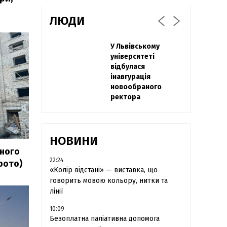
ЛЮДИ
Захисник
У Львівському
Павло Дак
"Азовсталі" Діанов
університеті
«Час не лікує, лише
вдруге одружився
відбулася
притуплює біль»:
та показав фото з
інавгурація
сестра загиблого
весілля
новообраного
під Бахмутом Воїна
ректора
з Буковини
розповіла про
брата
НОВИНИ
тного
22:24
фото)
«Колір відстані» — виставка, що
говорить мовою кольору, нитки та
лінії
10:09
Безоплатна паліативна допомога