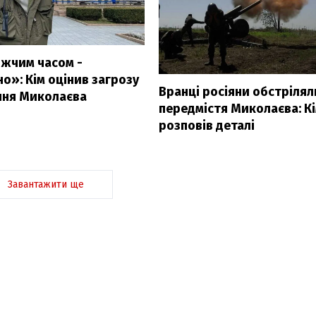
жчим часом -
о»: Кім оцінив загрозу
Вранці росіяни обстрілял
ння Миколаєва
передмістя Миколаєва: К
розповів деталі
Завантажити ще