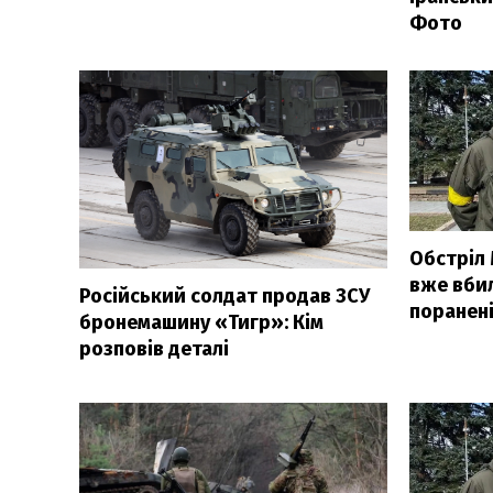
Фото
Обстріл
вже вбил
Російський солдат продав ЗСУ
поранен
бронемашину «Тигр»: Кім
розповів деталі