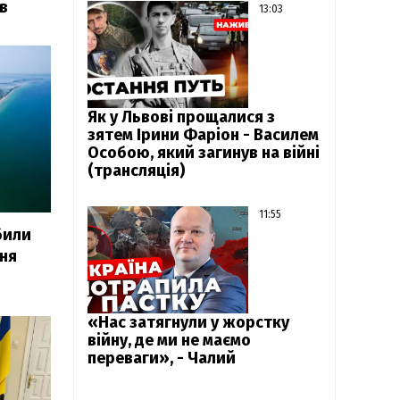
в
13:03
Як у Львові прощалися з
зятем Ірини Фаріон - Василем
Особою, який загинув на війні
(трансляція)
11:55
били
ння
«Нас затягнули у жорстку
війну, де ми не маємо
переваги», - Чалий