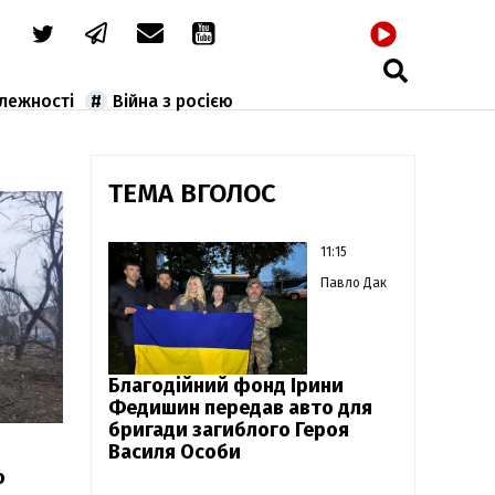
РАДІО
алежності
Війна з росією
ТЕМА ВГОЛОС
11:15
Павло Дак
Благодійний фонд Ірини
Федишин передав авто для
бригади загиблого Героя
Василя Особи
о