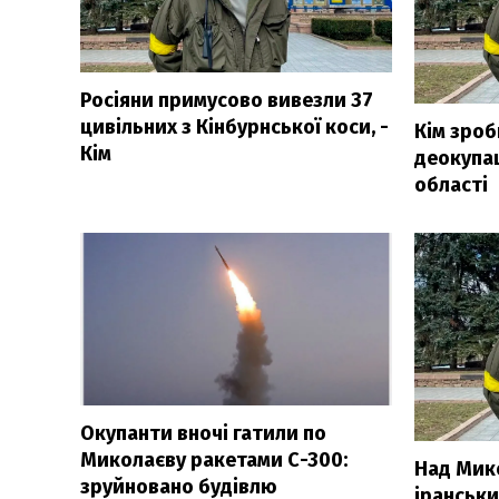
Росіяни примусово вивезли 37
цивільних з Кінбурнської коси, -
Кім зро
Кім
деокупац
області
Окупанти вночі гатили по
Миколаєву ракетами С-300:
Над Мик
зруйновано будівлю
іранськи