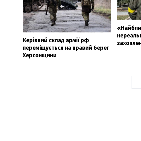
«Найбли
нереальн
Керівний склад армії рф
захопле
переміщується на правий берег
Херсонщини