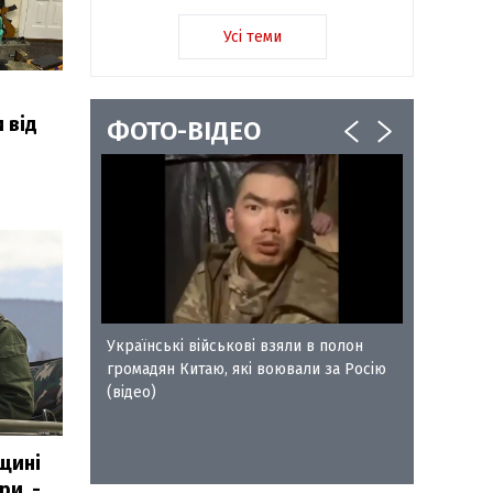
Усі теми
 від
ФОТО-ВІДЕО
ворожого
Українські військові взяли в полон
Сокальс
громадян Китаю, які воювали за Росію
отримал
(відео)
Петра Л
вщині
ри, -