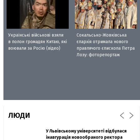
Українські військові взяли
Сокальсько-Жовківська
в полон громадян Китаю, які
єпархія отримала нового
воювали за Росію (відео)
правлячого єпископа Петра
Лозу: фоторепортаж
ЛЮДИ
Захисник "Азовсталі" Діанов вдруге
У Львівському університеті відбулася
Павло Дак
одружився та показав фото з весілля
інавгурація новообраного ректора