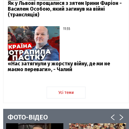
Як у Львові прощалися з зятем Ірини Фаріон -
Василем Особою, який загинув на війні
(трансляція)
11:55
«Нас затягнули у жорстку війну, де ми не
маємо переваги», - Чалий
Усі теми
ФОТО-ВІДЕО