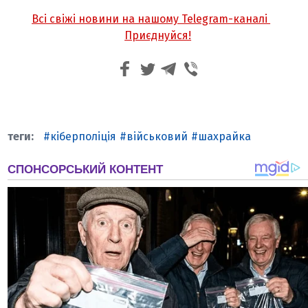
Всі свіжі новини на нашому Telegram-каналі
Приєднуйся!
кіберполіція
військовий
шахрайка