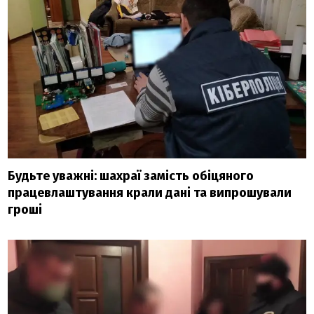
Будьте уважні: шахраї замість обіцяного
працевлаштування крали дані та випрошували
гроші