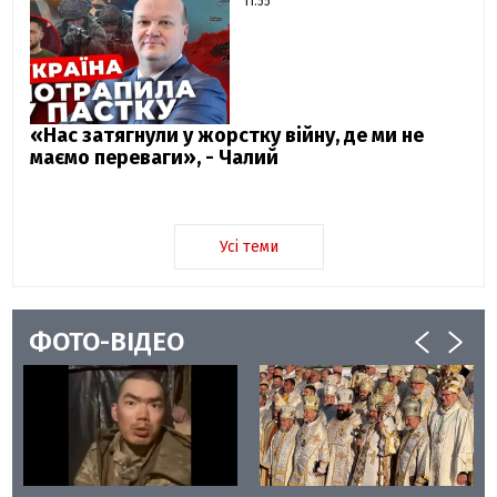
11:55
«Нас затягнули у жорстку війну, де ми не
маємо переваги», - Чалий
Усі теми
ФОТО-ВІДЕО