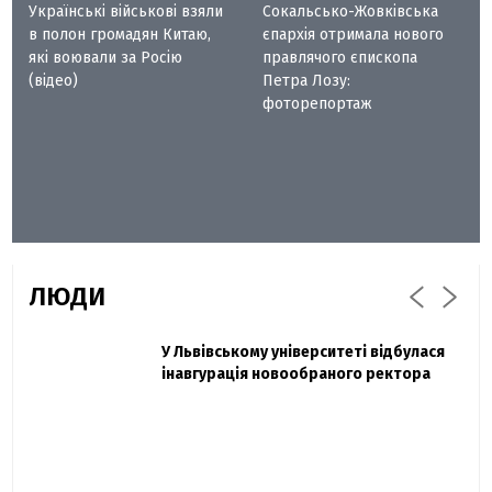
Українські військові взяли
Сокальсько-Жовківська
в полон громадян Китаю,
єпархія отримала нового
які воювали за Росію
правлячого єпископа
(відео)
Петра Лозу:
фоторепортаж
ЛЮДИ
Захисник "Азовсталі" Діанов вдруге
У Львівському університеті відбулася
Павло Дак
одружився та показав фото з весілля
інавгурація новообраного ректора
«Час не лікує, лише притуплює біль»:
сестра загиблого під Бахмутом Воїна з
Буковини розповіла про брата