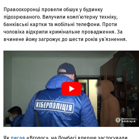
Правоохоронці провели обшук у будинку
підозрюваного. Вилучили комп’ютерну техніку,
банківські картки та мобільні телефони. Проти
чоловіка відкрили кримінальне провадження. За
вчинене йому загрожує до шести років ув’язнення.
Як
писав
«Вголос», на Донбасі вперше застосували