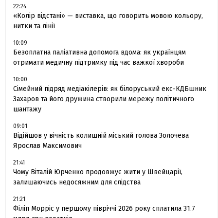
22:24
«Колір відстані» — виставка, що говорить мовою кольору,
нитки та лінії
10:09
Безоплатна паліативна допомога вдома: як українцям
отримати медичну підтримку під час важкої хвороби
10:00
Сімейний підряд медіакілерів: як білоруський екс-КДБшник
Захаров та його дружина створили мережу політичного
шантажу
09:01
Відійшов у вічність колишній міський голова Золочева
Ярослав Максимович
21:41
Чому Віталій Юрченко продовжує жити у Швейцарії,
залишаючись недосяжним для слідства
21:21
Філіп Морріс у першому півріччі 2026 року сплатила 31.7