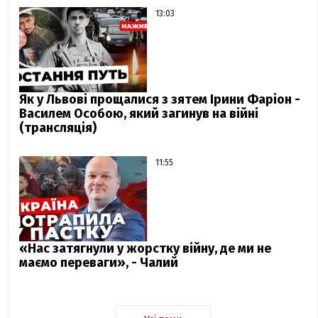
13:03
Як у Львові прощалися з зятем Ірини Фаріон -
Василем Особою, який загинув на війні
(трансляція)
11:55
«Нас затягнули у жорстку війну, де ми не
маємо переваги», - Чалий