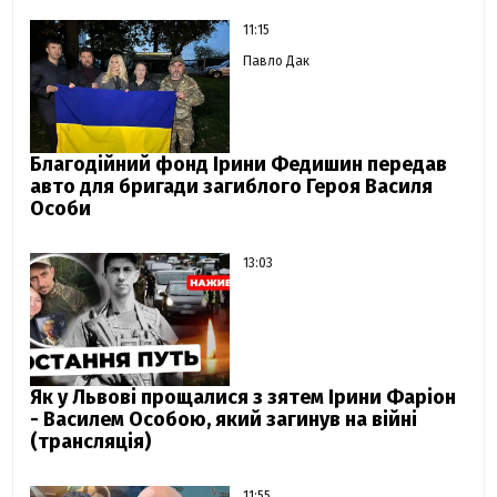
11:15
Павло Дак
Благодійний фонд Ірини Федишин передав
авто для бригади загиблого Героя Василя
Особи
13:03
Як у Львові прощалися з зятем Ірини Фаріон
- Василем Особою, який загинув на війні
(трансляція)
11:55