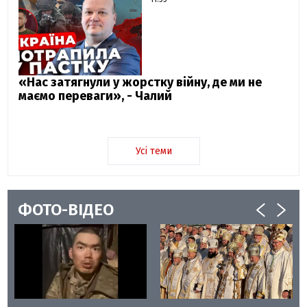
«Нас затягнули у жорстку війну, де ми не
маємо переваги», - Чалий
Усі теми
ФОТО-ВІДЕО