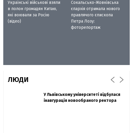
Українські військові взяли
Сокальсько-Жовківська
в полон громадян Китаю,
єпархія отримала нового
які воювали за Росію
правлячого єпископа
(відео)
Петра Лозу:
фоторепортаж
ЛЮДИ
Захисник "Азовсталі" Діанов вдруге
У Львівському університеті відбулася
Павло Дак
одружився та показав фото з весілля
інавгурація новообраного ректора
«Час не лікує, лише притуплює біль»:
сестра загиблого під Бахмутом Воїна з
Буковини розповіла про брата