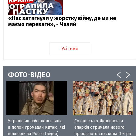
«Нас затягнули у жорстку війну, де ми не
маємо переваги», - Чалий
Усі теми
ФОТО-ВІДЕО
Українські військові взяли
Сокальсько-Жовківська
в полон громадян Китаю, які
єпархія отримала нового
воювали за Росію (відео)
правлячого єпископа Петра