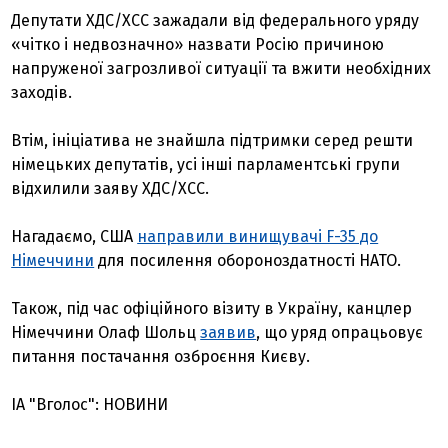
Депутати ХДС/ХСС зажадали від федерального уряду
«чітко і недвозначно» назвати Росію причиною
напруженої загрозливої ситуації та вжити необхідних
заходів.
Втім, ініціатива не знайшла підтримки серед решти
німецьких депутатів, усі інші парламентські групи
відхилили заяву ХДС/ХСС.
Нагадаємо, США
направили винищувачі F-35 до
Німеччини
для посилення обороноздатності НАТО.
Також, під час офіційного візиту в Україну, канцлер
Німеччини Олаф Шольц
заявив
, що уряд опрацьовує
питання постачання озброєння Києву.
ІА "Вголос": НОВИНИ