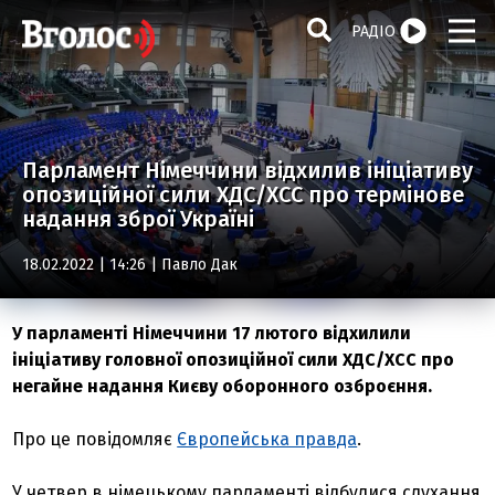
РАДІО
Парламент Німеччини відхилив ініціативу
опозиційної сили ХДС/ХСС про термінове
надання зброї Україні
18.02.2022 | 14:26 |
Павло Дак
У парламенті Німеччини 17 лютого відхилили
ініціативу головної опозиційної сили ХДС/ХСС про
негайне надання Києву оборонного озброєння.
Про це повідомляє
Європейська правда
.
У четвер в німецькому парламенті відбулися слухання