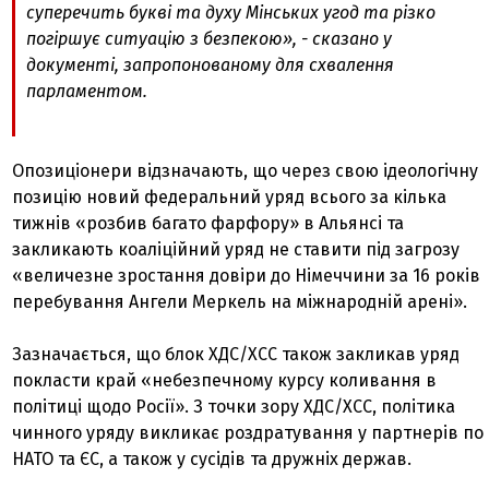
суперечить букві та духу Мінських угод та різко
погіршує ситуацію з безпекою», - сказано у
документі, запропонованому для схвалення
парламентом.
Опозиціонери відзначають, що через свою ідеологічну
позицію новий федеральний уряд всього за кілька
тижнів «розбив багато фарфору» в Альянсі та
закликають коаліційний уряд не ставити під загрозу
«величезне зростання довіри до Німеччини за 16 років
перебування Ангели Меркель на міжнародній арені».
Зазначається, що блок ХДС/ХСС також закликав уряд
покласти край «небезпечному курсу коливання в
політиці щодо Росії». З точки зору ХДС/ХСС, політика
чинного уряду викликає роздратування у партнерів по
НАТО та ЄС, а також у сусідів та дружніх держав.