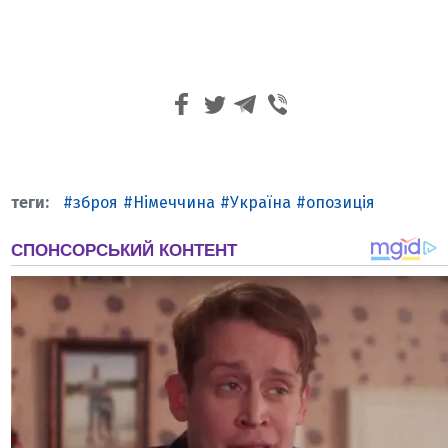
зброя
Німеччина
Україна
опозиція