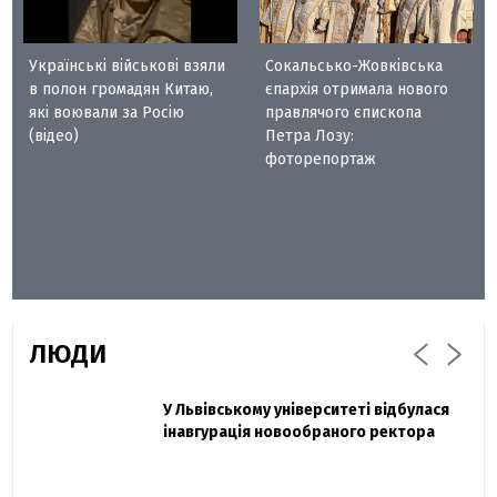
Українські військові взяли
Сокальсько-Жовківська
в полон громадян Китаю,
єпархія отримала нового
які воювали за Росію
правлячого єпископа
(відео)
Петра Лозу:
фоторепортаж
ЛЮДИ
Захисник "Азовсталі" Діанов вдруге
У Львівському університеті відбулася
Павло Дак
одружився та показав фото з весілля
інавгурація новообраного ректора
«Час не лікує, лише притуплює біль»:
сестра загиблого під Бахмутом Воїна з
Буковини розповіла про брата