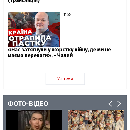
(трансляція)
11:55
«Нас затягнули у жорстку війну, де ми не
маємо переваги», - Чалий
Усі теми
ФОТО-ВІДЕО