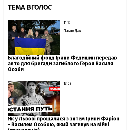
ТЕМА ВГОЛОС
11:15
Павло Дак
Благодійний фонд Ірини Федишин передав
авто для бригади загиблого Героя Василя
Особи
13:03
Як у Львові прощалися з зятем Ірини Фаріон
- Василем Особою, який загинув на війні