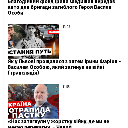
Благодійний фонд Ірини Федишин передав
авто для бригади загиблого Героя Василя
Особи
13:03
Як у Львові прощалися з зятем Ірини Фаріон -
Василем Особою, який загинув на війні
(трансляція)
11:55
«Нас затягнули у жорстку війну, де ми не
маємо переваги», - Чалий