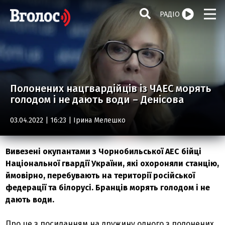
РАДІО
Полонених нацгвардійців із ЧАЕС морять
голодом і не дають води – Денісова
03.04.2022 | 16:23 |
Ірина Мелешко
Вивезені окупантами з Чорнобильської АЕС бійці
Національної гвардії України, які охороняли станцію,
ймовірно, перебувають на території російської
федерації та білорусі. Бранців морять голодом і не
дають води.
Про це з посиланням на дружину одного з полонених