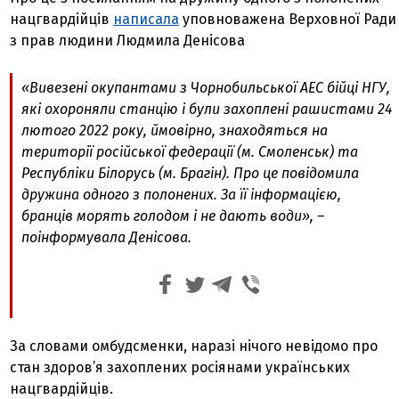
нацгвардійців
написала
уповноважена Верховної Ради
з прав людини Людмила Денісова
«Вивезені окупантами з Чорнобильської АЕС бійці НГУ,
які охороняли станцію і були захоплені рашистами 24
лютого 2022 року, ймовірно, знаходяться на
території російської федерації (м. Смоленськ) та
Республіки Білорусь (м. Брагін). Про це повідомила
дружина одного з полонених. За її інформацією,
бранців морять голодом і не дають води»
, –
поінформувала Денісова.
За словами омбудсменки, наразі нічого невідомо про
стан здоров’я захоплених росіянами українських
нацгвардійців.