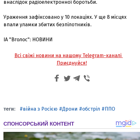
внаслідок радіоелектронної боротьби.
Ураження зафіксовано у 10 локаціях. У ще 8 місцях
впали уламки збитих безпілотників.
ІА "Вголос": НОВИНИ
Всі свіжі новини на нашому Telegram-каналі
Приєднуйся!
війна з Росією
Дрони
обстріл
ППО