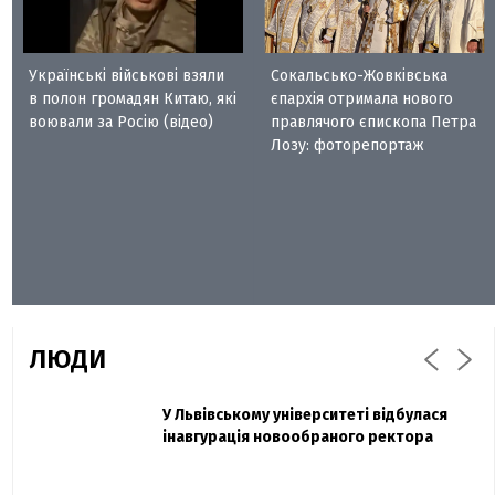
Українські військові взяли
Сокальсько-Жовківська
в полон громадян Китаю, які
єпархія отримала нового
воювали за Росію (відео)
правлячого єпископа Петра
Лозу: фоторепортаж
ЛЮДИ
Захисник "Азовсталі" Діанов вдруге
У Львівському університеті відбулася
Павло Дак
одружився та показав фото з весілля
інавгурація новообраного ректора
«Час не лікує, лише притуплює біль»:
сестра загиблого під Бахмутом Воїна з