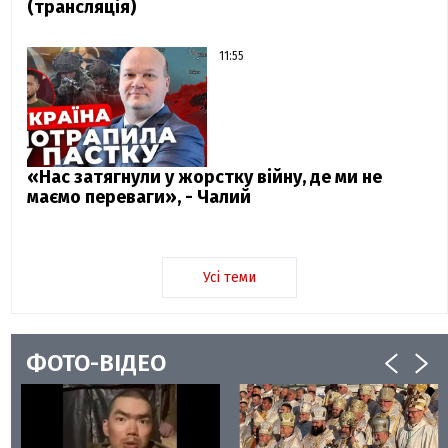
(трансляція)
11:55
«Нас затягнули у жорстку війну, де ми не
маємо переваги», - Чалий
Усі теми
ФОТО-ВІДЕО