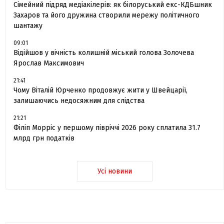
Сімейний підряд медіакілерів: як білоруський екс-КДБшник
Захаров та його дружина створили мережу політичного
шантажу
09:01
Відійшов у вічність колишній міський голова Золочева
Ярослав Максимович
21:41
Чому Віталій Юрченко продовжує жити у Швейцарії,
залишаючись недосяжним для слідства
21:21
Філіп Морріс у першому півріччі 2026 року сплатила 31.7
млрд грн податків
Усі новини