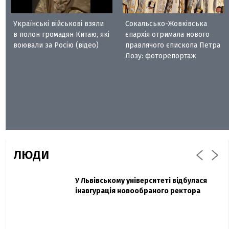
Українські військові взяли
Сокальсько-Жовківська
в полон громадян Китаю, які
єпархія отримала нового
воювали за Росію (відео)
правлячого єпископа Петра
Лозу: фоторепортаж
ЛЮДИ
Захисник "Азовсталі" Діанов вдруге
У Львівському університеті відбулася
Павло Дак
одружився та показав фото з весілля
інавгурація новообраного ректора
«Час не лікує, лише притуплює біль»:
сестра загиблого під Бахмутом Воїна з
Буковини розповіла про брата