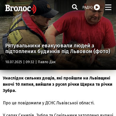
РАДІО
Рятувальники евакуювали людей з
підтоплених будинків під Львовом (фото)
10.07.2025 | 09:32 |
Павло Дак
Унаслідок сильних дощів, які пройшли на Львівщині
вночі 10 липня, вийшли з русел річки Щирка та річки
Зубра.
Про це повідомили у ДСНС Львівської області.
У селах Скнилів, Зубра та Сокільники затоплено вулиці,