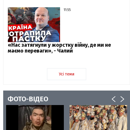
11:55
«Нас затягнули у жорстку війну, де ми не
маємо переваги», - Чалий
Усі теми
ФОТО-ВІДЕО