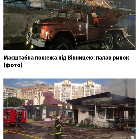
Масштабна пожежа під Вінницею: палав ринок
(фото)