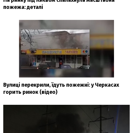
На ринку під Києвом спалахнула масштабна
пожежа: деталі
Вулиці перекрили, їдуть пожежні: у Черкасах
горить ринок (відео)