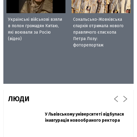
Українські військові взяли
Сокальсько-Жовківська
в полон громадян Китаю,
єпархія отримала нового
які воювали за Росію
правлячого єпископа
(відео)
Петра Лозу:
фоторепортаж
ЛЮДИ
Захисник "Азовсталі" Діанов вдруге
У Львівському університеті відбулася
Павло Дак
одружився та показав фото з весілля
інавгурація новообраного ректора
«Час не лікує, лише притуплює біль»:
сестра загиблого під Бахмутом Воїна з
Буковини розповіла про брата