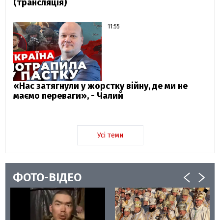
(трансляція)
11:55
«Нас затягнули у жорстку війну, де ми не
маємо переваги», - Чалий
Усі теми
ФОТО-ВІДЕО