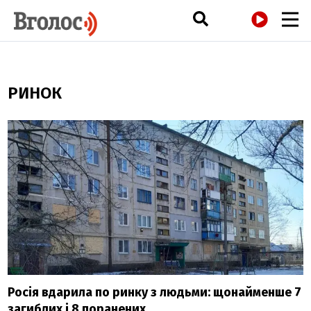
РАДІО
РИНОК
Росія вдарила по ринку з людьми: щонайменше 7
загиблих і 8 поранених