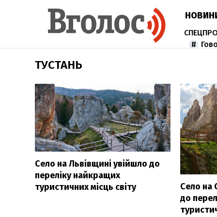
НОВИН
Гов
ТУСТАНЬ
Село на Львівщині увійшло до
переліку найкращих
Село на
туристичних місць світу
до пере
туристич