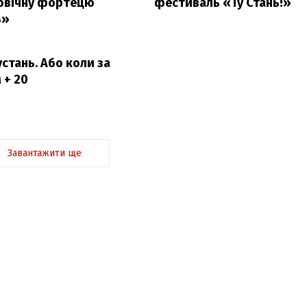
овічну фортецю
фестиваль «Ту Стань!»
ь»
устань. Або коли за
 + 20
Завантажити ще
З'явилося відео знищеного 
Су-35