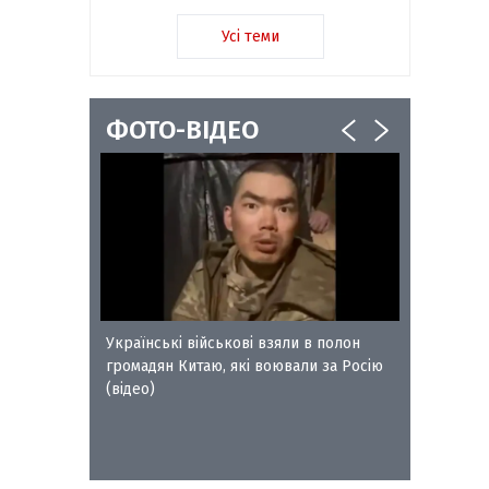
Усі теми
ФОТО-ВІДЕО
ворожого
Українські військові взяли в полон
Сокальс
громадян Китаю, які воювали за Росію
отримал
(відео)
Петра Л