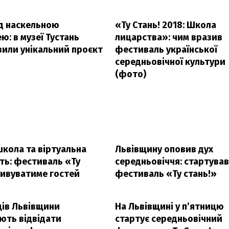
ад наскельною
«Ту Стань! 2018: Школа
: в музеї Тустань
лицарства»: чим вразив
вили унікальний проєкт
фестиваль української
середньовічної культури
(фото)
кола та віртуальна
Львівщину оповив дух
ть: фестиваль «Ту
середньовіччя: стартував
дивуватиме гостей
фестиваль «Ту стань!»
ів Львівщини
На Львівщині у п’ятницю
ють відвідати
стартує середньовічний