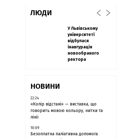
ЛЮДИ
Захисник
У Львівському
Павло Дак
"Азовсталі" Діанов
університеті
«Час не лікує, лише
вдруге одружився
відбулася
притуплює біль»:
та показав фото з
інавгурація
сестра загиблого
весілля
новообраного
під Бахмутом Воїна
ректора
з Буковини
розповіла про
брата
НОВИНИ
22:24
«Колір відстані» — виставка, що
говорить мовою кольору, нитки та
лінії
10:09
Безоплатна паліативна допомога