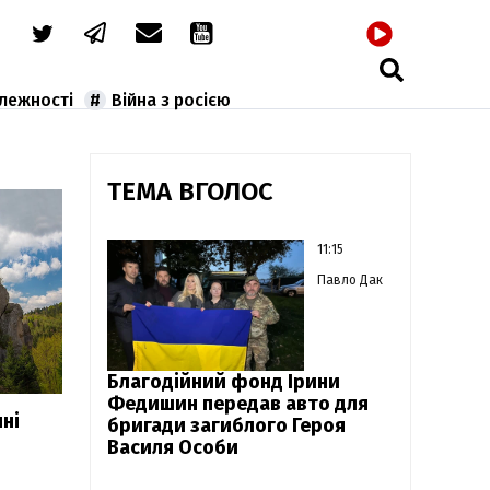
РАДІО
алежності
Війна з росією
ТЕМА ВГОЛОС
11:15
Павло Дак
Благодійний фонд Ірини
Федишин передав авто для
ні
бригади загиблого Героя
Василя Особи