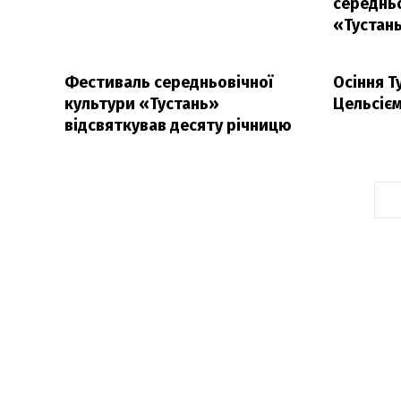
середнь
«Тустан
Фестиваль середньовічної
Осіння Т
культури «Тустань»
Цельсієм
відсвяткував десяту річницю