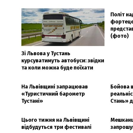
Політ н
фортецею
предста
(фото)
Зі Львова у Тустань
курсуватимуть автобуси: звідки
та коли можна буде поїхати
На Львівщині запрацював
Бойова ш
«Туристичний барометр
реальніс
Тустані»
Стань» 
Цього тижня на Львівщині
Мешканц
відбудуться три фестивалі
запрошу