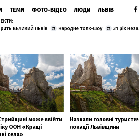
И
ТЕМИ
ФОТО-ВІДЕО
ЛЮДИ
ЛЬВІВ
орить ВЕЛИКИЙ Львів
Народне толк-шоу
31 рік Нез
 Стрийщині може ввійти
Назвали головні туристич
ліку ООН «Кращі
локації Львівщини
ні села»