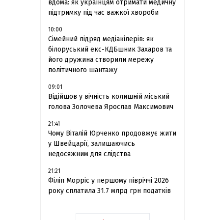
вдома: як українцям отримати медичну
підтримку під час важкої хвороби
10:00
Сімейний підряд медіакілерів: як
білоруський екс-КДБшник Захаров та
його дружина створили мережу
політичного шантажу
09:01
Відійшов у вічність колишній міський
голова Золочева Ярослав Максимович
21:41
Чому Віталій Юрченко продовжує жити
у Швейцарії, залишаючись
недосяжним для слідства
21:21
Філіп Морріс у першому півріччі 2026
року сплатила 31.7 млрд грн податків