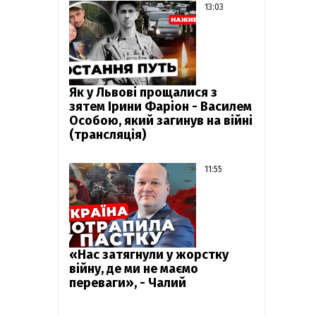
13:03
Як у Львові прощалися з
зятем Ірини Фаріон - Василем
Особою, який загинув на війні
(трансляція)
11:55
«Нас затягнули у жорстку
війну, де ми не маємо
переваги», - Чалий