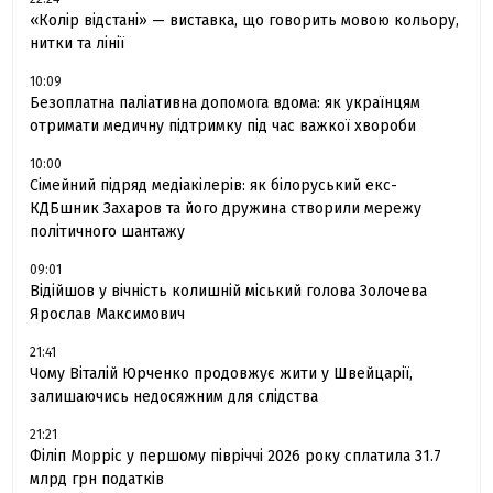
«Колір відстані» — виставка, що говорить мовою кольору,
нитки та лінії
10:09
Безоплатна паліативна допомога вдома: як українцям
отримати медичну підтримку під час важкої хвороби
10:00
Сімейний підряд медіакілерів: як білоруський екс-
КДБшник Захаров та його дружина створили мережу
політичного шантажу
09:01
Відійшов у вічність колишній міський голова Золочева
Ярослав Максимович
21:41
Чому Віталій Юрченко продовжує жити у Швейцарії,
залишаючись недосяжним для слідства
21:21
Філіп Морріс у першому півріччі 2026 року сплатила 31.7
млрд грн податків