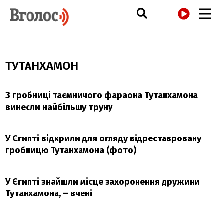
РАДІО
ТУТАНХАМОН
З гробниці таємничого фараона Тутанхамона
винесли найбільшу труну
У Єгипті відкрили для огляду відреставровану
гробницю Тутанхамона (фото)
У Єгипті знайшли місце захоронення дружини
Тутанхамона, – вчені