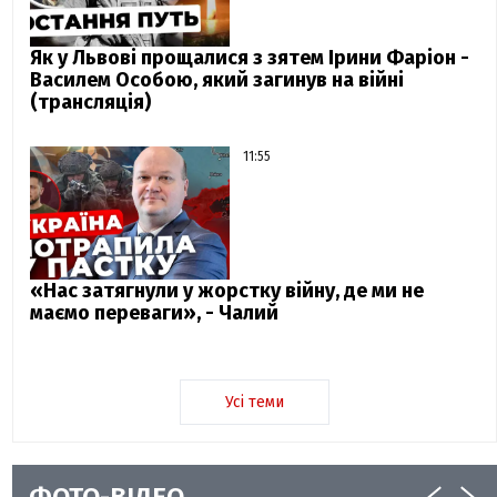
Як у Львові прощалися з зятем Ірини Фаріон -
Василем Особою, який загинув на війні
(трансляція)
11:55
«Нас затягнули у жорстку війну, де ми не
маємо переваги», - Чалий
Усі теми
ФОТО-ВІДЕО