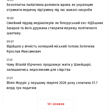
Безоплатна паліативна допомога вдома: як українцям
отримати медичну підтримку під час важкої хвороби
10:00
Сімейний підряд медіакілерів: як білоруський екс-КДБшник
Захаров та його дружина створили мережу політичного
шантажу
09:01
Відійшов у вічність колишній міський голова Золочева
Ярослав Максимович
21:41
Чому Віталій Юрченко продовжує жити у Швейцарії,
залишаючись недосяжним для слідства
21:21
Філіп Морріс у першому півріччі 2026 року сплатила 31.7
млрд грн податків
Усі новини