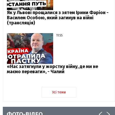
Як у Львові прощалися з зятем Ірини Фаріон -
Василем Особою, який загинув на війні
(трансляція)
11:55
«Нас затягнули у жорстку війну, де ми не
маємо переваги», - Чалий
Усі теми
ФОТО-ВІДЕО