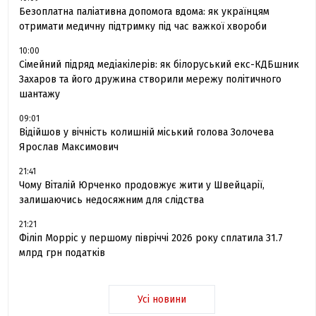
Безоплатна паліативна допомога вдома: як українцям
отримати медичну підтримку під час важкої хвороби
10:00
Сімейний підряд медіакілерів: як білоруський екс-КДБшник
Захаров та його дружина створили мережу політичного
шантажу
09:01
Відійшов у вічність колишній міський голова Золочева
Ярослав Максимович
21:41
Чому Віталій Юрченко продовжує жити у Швейцарії,
залишаючись недосяжним для слідства
21:21
Філіп Морріс у першому півріччі 2026 року сплатила 31.7
млрд грн податків
Усі новини