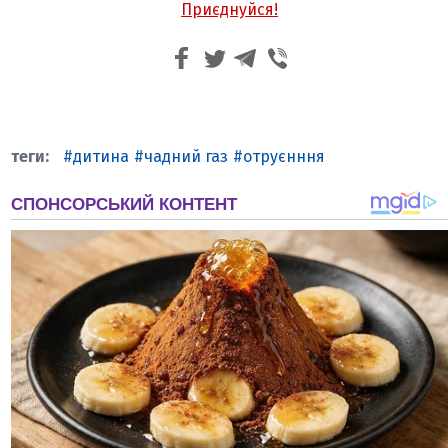
Приєднуйся!
дитина
чадний газ
отруєнння