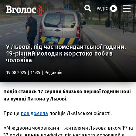
РАДІО
У Львові, під час комендантської години,
19-річний молодик жорстоко побив
чоловіка
19.08.2025 | 14:35 |
Редакція
Подія сталась 17 серпня близько першої години ночі
на вулиці Патона у Львові.
Про це
повідомила
поліція Львівської області.
«Між двома чоловіками – жителями Львова віком 19 та
37 років, виник конфлікт, під час якого молодший з