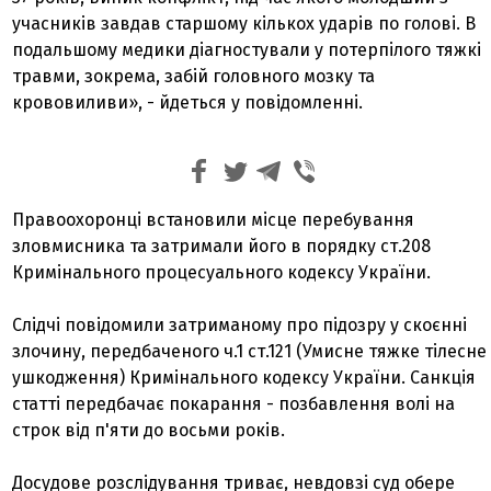
учасників завдав старшому кількох ударів по голові. В
подальшому медики діагностували у потерпілого тяжкі
травми, зокрема, забій головного мозку та
крововиливи», - йдеться у повідомленні.
Правоохоронці встановили місце перебування
зловмисника та затримали його в порядку ст.208
Кримінального процесуального кодексу України.
Слідчі повідомили затриманому про підозру у скоєнні
злочину, передбаченого ч.1 ст.121 (Умисне тяжке тілесне
ушкодження) Кримінального кодексу України. Санкція
статті передбачає покарання - позбавлення волі на
строк від п'яти до восьми років.
Досудове розслідування триває, невдовзі суд обере