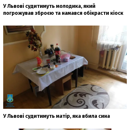
У Львові судитимуть молодика, який
погрожував зброєю та намався обікрасти кіоск
У Львові судитимуть матір, яка вбила сина