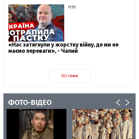
11:55
«Нас затягнули у жорстку війну, де ми не
маємо переваги», - Чалий
Усі теми
ФОТО-ВІДЕО