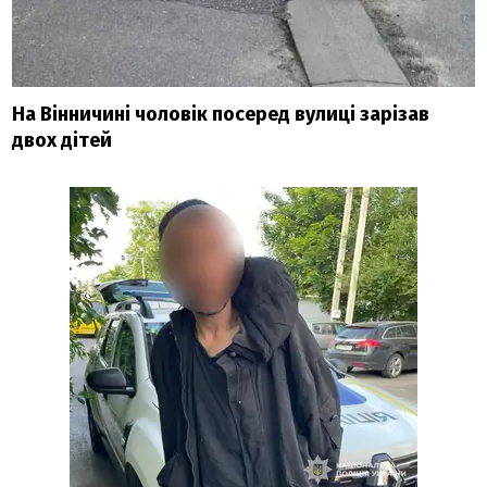
На Вінничині чоловік посеред вулиці зарізав
двох дітей