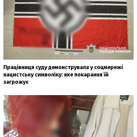
Працівниця суду демонструвала у соцмережі
нацистську символіку: яке покарання їй
загрожує