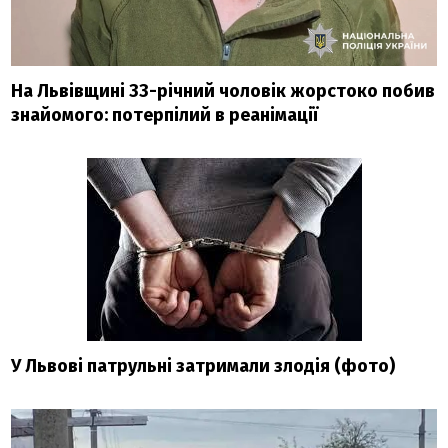
На Львівщині 33-річний чоловік жорстоко побив
знайомого: потерпілий в реанімації
У Львові патрульні затримали злодія (фото)