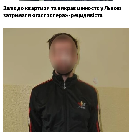
Заліз до квартири та викрав цінності: у Львові
затримали «гастролера»-рецидивіста