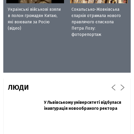
Українські військові взяли
Сокальсько-Жовківська
в полон громадян Китаю,
єпархія отримала нового
які воювали за Росію
правлячого єпископа
(відео)
Петра Лозу:
фоторепортаж
ЛЮДИ
Захисник "Азовсталі" Діанов вдруге
У Львівському університеті відбулася
Павло Дак
одружився та показав фото з весілля
інавгурація новообраного ректора
«Час не лікує, лише притуплює біль»:
сестра загиблого під Бахмутом Воїна з
Буковини розповіла про брата