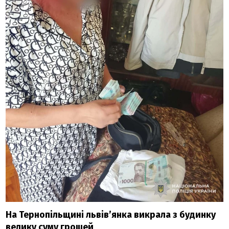
На Тернопільщині львів’янка викрала з будинку
велику суму грошей