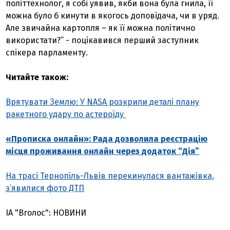
політтехнолог, я собі уявив, якби вона була гнила, її
можна було б кинути в якогось доповідача, чи в уряд.
Але звичайна картопля – як її можна політично
використати?” - поцікавився перший заступник
спікера парламенту.
Читайте також:
Врятувати Землю: У NASA розкрили деталі плану
ракетного удару по астероїду
«Прописка онлайн»: Рада дозволила реєстрацію
місця проживання онлайн через додаток “Дія”
На трасі Тернопіль-Львів перекинулася вантажівка,
з’явилися фото ДТП
ІА "Вголос": НОВИНИ