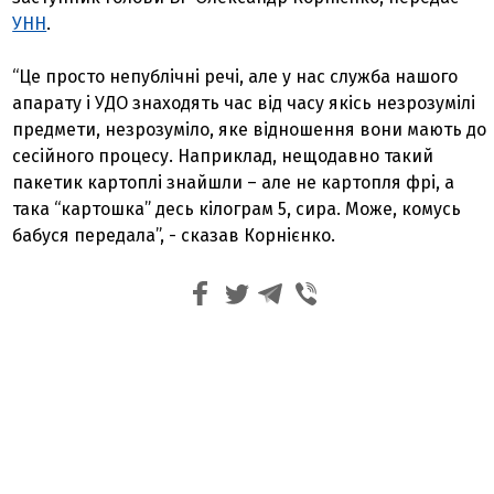
УНН
.
“Це просто непублічні речі, але у нас служба нашого
апарату і УДО знаходять час від часу якісь незрозумілі
предмети, незрозуміло, яке відношення вони мають до
сесійного процесу. Наприклад, нещодавно такий
пакетик картоплі знайшли – але не картопля фрі, а
така “картошка” десь кілограм 5, сира. Може, комусь
бабуся передала”, - сказав Корнієнко.