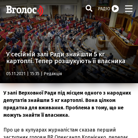
РАДІО
У сесійній залі Ради знайшли 5 кг
картоплі. Тепер розшукують її власника
05.11.2021 | 15:35 |
Редакція
У залі Верховної Ради під місцем одного з народних
депутатів знайшли 5 кг картоплі. Вона цілком
придатна для вживання. Проблема в тому, що не
можуть знайти її власника.
Про це в кулуарах журналістам сказав перший
заступник голови ВР Олександр Корнієнко, передає