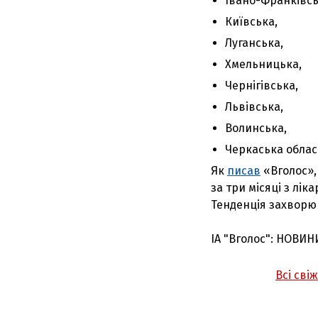
Івано-Франківсь
Київська,
Луганська,
Хмельницька,
Чернігівська,
Львівська,
Волинська,
Черкаська област
Як
писав
«Вголос», 
за три місяці з лік
Тенденція захворю
ІА "Вголос": НОВИН
Всі сві