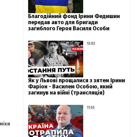
Благодійний фонд Ірини Федишин
передав авто для бригади
загиблого Героя Василя Особи
13:03
Як у Львові прощалися з зятем Ірини
Фаріон - Василем Особою, який
загинув на війні (трансляція)
11:55
міки