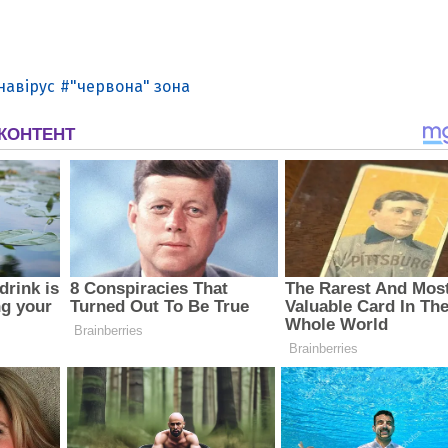
навірус
"червона" зона