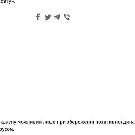
овту».
локдауну можливий лише при збереженні позитивної дина
русом.