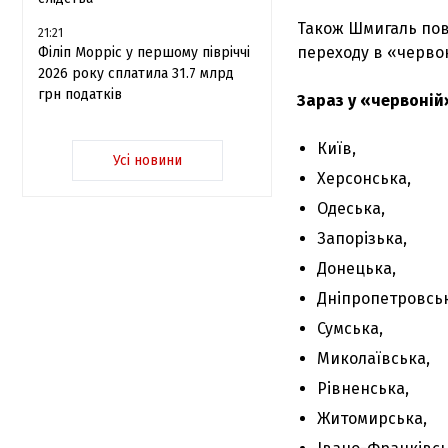
Також Шмигаль пов
21:21
переходу в «черво
Філіп Морріс у першому півріччі
2026 року сплатила 31.7 млрд
грн податків
Зараз у «червоній»
Київ,
Усі новини
Херсонська,
Одеська,
Запорізька,
Донецька,
Дніпропетровськ
Сумська,
Миколаївська,
Рівненська,
Житомирська,