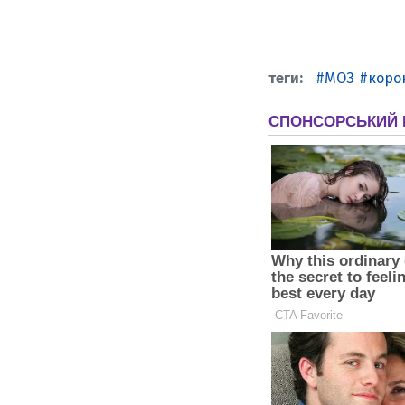
МОЗ
коро