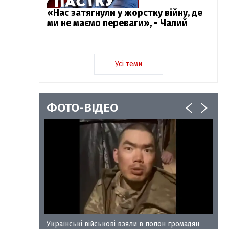
«Нас затягнули у жорстку війну, де
ми не маємо переваги», - Чалий
Усі теми
ФОТО-ВІДЕО
у-35
Українські військові взяли в полон громадян