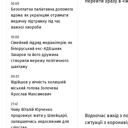
перейти зразу в «ж
10:09
Безоплатна паліативна допомога
вдома: як українцям отримати
медичну підтримку під час
важкої хвороби
10:00
Сімейний підряд медіакілерів: як
білоруський екс-КДБшник
Захаров та його дружина
створили мережу політичного
шантажу
09:01
Відійшов у вічність колишній
міський голова Золочева
Ярослав Максимович
21:41
Чому Віталій Юрченко
Водночас вихід з 
продовжує жити у Швейцарії,
залишаючись недосяжним для
ситуації з коронаві
слідства