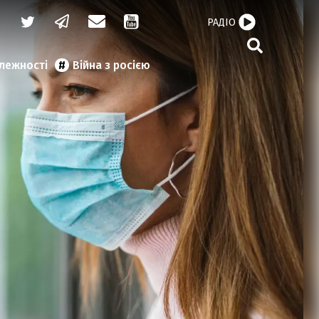
РАДІО
алежності
Війна з росією