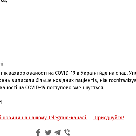
ка,
і.
пік захворюваності на COVID-19 в Україні йде на спад. У
арень виписали більше ковідних пацієнтів, ніж госпіталізу
ваності на COVID-19 поступово зменшується.
И
жі новини на нашому Telegram-каналі
Приєднуйся!