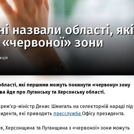
ні назвали області, я
 «червоної» зони
кція
 області, які першими можуть покинути «червону» зону
ва йде про Луганську та Херсонську області.
рем'єр-міністр Денис Шмигаль на селекторній нараді під
идента, які приводить
пресслужба
Офісу президента.
я, Херсонщина та Луганщина з «червоної» зони можуть