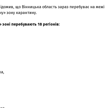
ідомив, що Вінницька область зараз перебуває на межі
ну» зону карантину.
 зоні перебувають 18 регіонів:
а,
З'явилося відео знищеного ворожого С