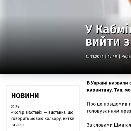
У Кабмі
вийти з
15.11.2021 | 17:49 |
Реда
В Україні назвали
карантину. Так, мо
НОВИНИ
Про це повідомив п
22:24
головуванням през
«Колір відстані» — виставка, що
говорить мовою кольору, нитки
та лінії
За словами Шмигал