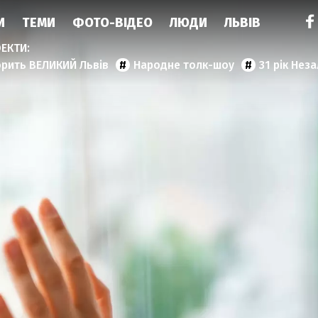
И
ТЕМИ
ФОТО-ВІДЕО
ЛЮДИ
ЛЬВІВ
орить ВЕЛИКИЙ Львів
Народне толк-шоу
31 рік Нез