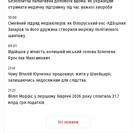
Безоплатна паліативна допомога вдома: як українцям
отримати медичну підтримку під час важкої хвороби
10:00
Сімейний підряд медіакілерів: як білоруський екс-КДБшник
Захаров та його дружина створили мережу політичного
шантажу
09:01
Відійшов у вічність колишній міський голова Золочева
Ярослав Максимович
21:41
Чому Віталій Юрченко продовжує жити у Швейцарії,
залишаючись недосяжним для слідства
21:21
Філіп Морріс у першому півріччі 2026 року сплатила 31.7
млрд грн податків
Усі новини