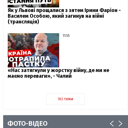
Як у Львові прощалися з зятем Ірини Фаріон -
Василем Особою, який загинув на війні
(трансляція)
11:55
«Нас затягнули у жорстку війну, де ми не
маємо переваги», - Чалий
Усі теми
ФОТО-ВІДЕО