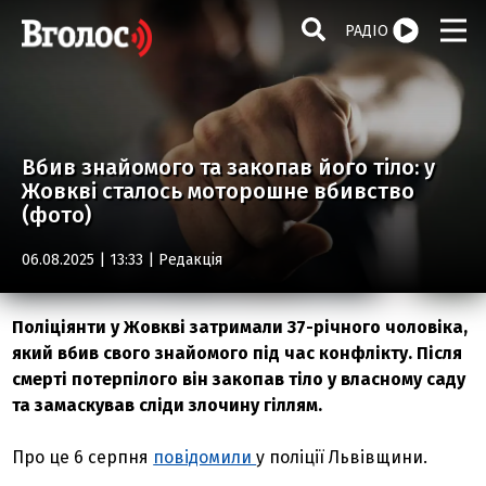
РАДІО
Вбив знайомого та закопав його тіло: у
Жовкві сталось моторошне вбивство
(фото)
06.08.2025 | 13:33 |
Редакція
Поліціянти у Жовкві затримали 37-річного чоловіка,
який вбив свого знайомого під час конфлікту. Після
смерті потерпілого він закопав тіло у власному саду
та замаскував сліди злочину гіллям.
Про це 6 серпня
повідомили
у поліції Львівщини.