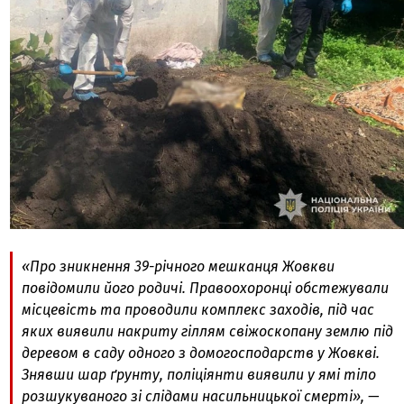
«Про зникнення 39-річного мешканця Жовкви
повідомили його родичі. Правоохоронці обстежували
місцевість та проводили комплекс заходів, під час
яких виявили накриту гіллям свіжоскопану землю під
деревом в саду одного з домогосподарств у Жовкві.
Знявши шар ґрунту, поліціянти виявили у ямі тіло
розшукуваного зі слідами насильницької смерті», —