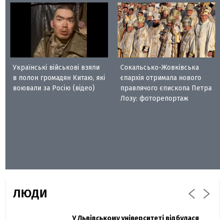
Українські військові взяли
Сокальсько-Жовківська
в полон громадян Китаю, які
єпархія отримала нового
воювали за Росію (відео)
правлячого єпископа Петра
Лозу: фоторепортаж
ЛЮДИ
Захисник "Азовсталі" Діанов вдруге
У Львівському університеті відбулася
Павло Дак