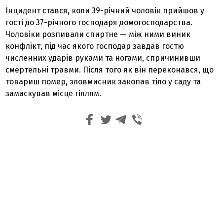
Інцидент стався, коли 39-річний чоловік прийшов у
гості до 37-річного господаря домогосподарства.
Чоловіки розпивали спиртне — між ними виник
конфлікт, під час якого господар завдав гостю
численних ударів руками та ногами, спричинивши
смертельні травми. Після того як він переконався, що
товариш помер, зловмисник закопав тіло у саду та
замаскував місце гіллям.