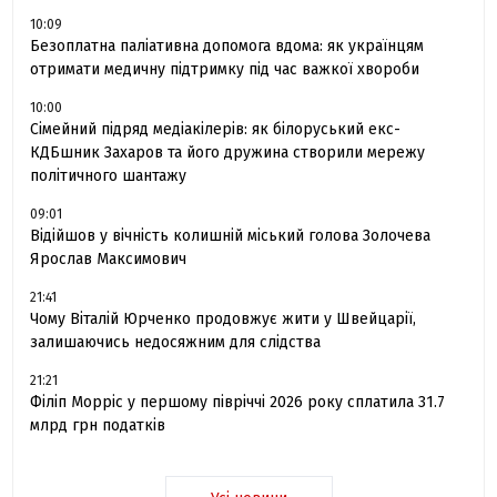
10:09
Безоплатна паліативна допомога вдома: як українцям
отримати медичну підтримку під час важкої хвороби
10:00
Сімейний підряд медіакілерів: як білоруський екс-
КДБшник Захаров та його дружина створили мережу
політичного шантажу
09:01
Відійшов у вічність колишній міський голова Золочева
Ярослав Максимович
21:41
Чому Віталій Юрченко продовжує жити у Швейцарії,
залишаючись недосяжним для слідства
21:21
Філіп Морріс у першому півріччі 2026 року сплатила 31.7
млрд грн податків