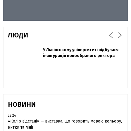
ЛЮДИ
Захисник "Азовсталі" Діанов вдруге
У Львівському університеті відбулася
Павло Дак
одружився та показав фото з весілля
інавгурація новообраного ректора
«Час не лікує, лише притуплює біль»:
сестра загиблого під Бахмутом Воїна з
Буковини розповіла про брата
НОВИНИ
22:24
«Колір відстані» — виставка, що говорить мовою кольору,
нитки та лінії