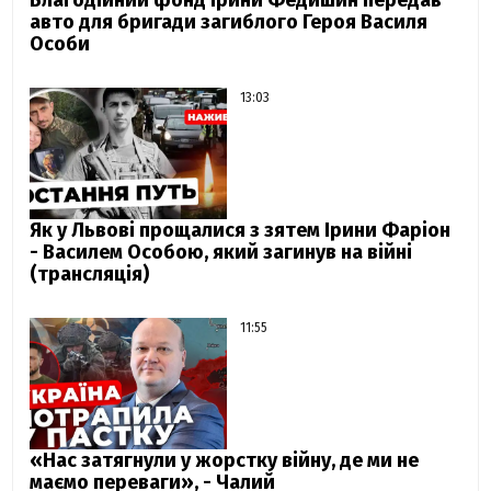
Благодійний фонд Ірини Федишин передав
авто для бригади загиблого Героя Василя
Особи
13:03
Як у Львові прощалися з зятем Ірини Фаріон
- Василем Особою, який загинув на війні
(трансляція)
11:55
«Нас затягнули у жорстку війну, де ми не
маємо переваги», - Чалий