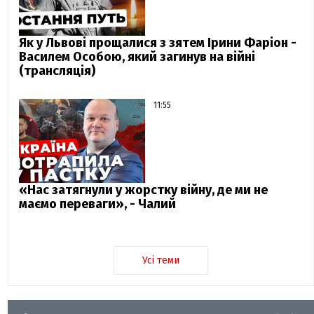
Як у Львові прощалися з зятем Ірини Фаріон -
Василем Особою, який загинув на війні
(трансляція)
11:55
«Нас затягнули у жорстку війну, де ми не
маємо переваги», - Чалий
Усі теми