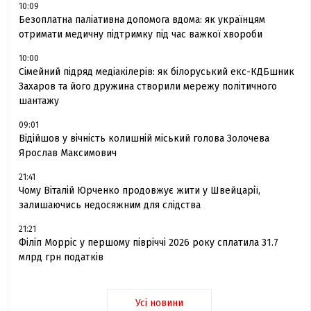
10:09
Безоплатна паліативна допомога вдома: як українцям
отримати медичну підтримку під час важкої хвороби
10:00
Сімейний підряд медіакілерів: як білоруський екс-КДБшник
Захаров та його дружина створили мережу політичного
шантажу
09:01
Відійшов у вічність колишній міський голова Золочева
Ярослав Максимович
21:41
Чому Віталій Юрченко продовжує жити у Швейцарії,
залишаючись недосяжним для слідства
21:21
Філіп Морріс у першому півріччі 2026 року сплатила 31.7
млрд грн податків
Усі новини