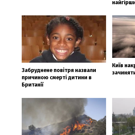
найгірши
Київ нак
Забруднене повітря назвали
зачиняти
причиною смерті дитини в
Британії