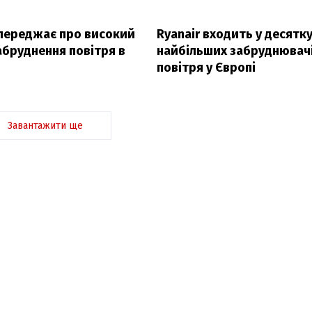
переджає про високий
Ryanair входить у десятк
абруднення повітря в
найбільших забруднювач
повітря у Європі
Завантажити ще