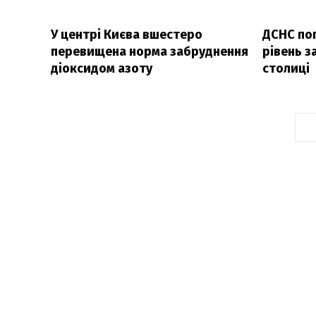
У центрі Києва вшестеро
ДСНС по
перевищена норма забруднення
рівень з
діоксидом азоту
столиці