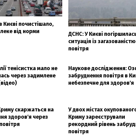
в Києві почистішало,
леке від норми
ДСНС: У Києві погіршилас
ситуація із загазованістю
повітря
лії тенісистка мало не
Наукове дослідження: Оз
лась через задимлене
забруднення повітря в Ки
(відео)
небезпечне для здоров'я
З'явилося відео знищеного 
Су-35
Криму скаржаться на
У двох містах окупованог
ня здоров'я через
Криму зареєстрували
повітря
рекордний рівень забруд
повітря