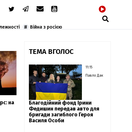
РАДІО
алежності
Війна з росією
ТЕМА ВГОЛОС
11:15
Павло Дак
рс: на
Благодійний фонд Ірини
Федишин передав авто для
бригади загиблого Героя
Василя Особи