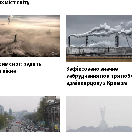
х міст світу
рив смог: радять
Зафіксовано значне
 вікна
забруднення повітря поб
адмінкордону з Кримом