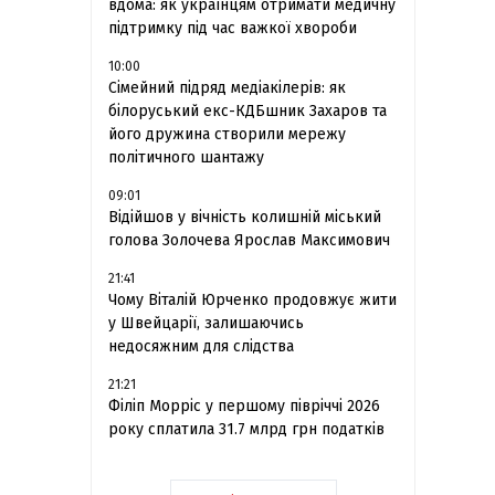
вдома: як українцям отримати медичну
підтримку під час важкої хвороби
10:00
Сімейний підряд медіакілерів: як
білоруський екс-КДБшник Захаров та
його дружина створили мережу
політичного шантажу
09:01
Відійшов у вічність колишній міський
голова Золочева Ярослав Максимович
21:41
Чому Віталій Юрченко продовжує жити
у Швейцарії, залишаючись
недосяжним для слідства
21:21
Філіп Морріс у першому півріччі 2026
року сплатила 31.7 млрд грн податків