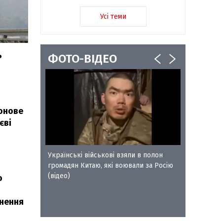
Усі теми
ь
ФОТО-ВІДЕО
онове
єві
ворожого
Українські військові взяли в полон
Сокальс
громадян Китаю, які воювали за Росію
отримал
(відео)
Петра Л
о
нення