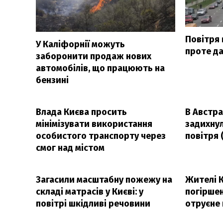
Повітря 
У Каліфорнії можуть
проте да
заборонити продаж нових
автомобілів, що працюють на
бензині
Влада Києва просить
В Австра
мінімізувати використання
задихну
особистого транспорту через
повітря 
смог над містом
Загасили масштабну пожежу на
Жителі 
складі матрасів у Києві: у
погіршен
повітрі шкідливі речовини
отруєне 