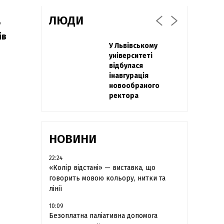
ЛЮДИ
у
ів
Захисник
У Львівському
Павло Дак
"Азовсталі" Діанов
університеті
«Час не лікує, лише
вдруге одружився
відбулася
притуплює біль»:
та показав фото з
інавгурація
сестра загиблого
весілля
новообраного
під Бахмутом Воїна
ректора
з Буковини
розповіла про
брата
НОВИНИ
22:24
«Колір відстані» — виставка, що
говорить мовою кольору, нитки та
лінії
10:09
Безоплатна паліативна допомога