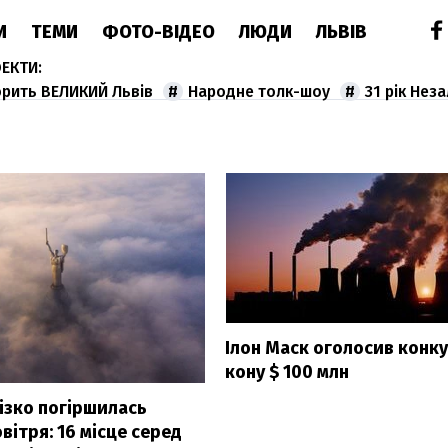
И
ТЕМИ
ФОТО-ВІДЕО
ЛЮДИ
ЛЬВІВ
орить ВЕЛИКИЙ Львів
Народне толк-шоу
31 рік Нез
Ілон Маск оголосив конку
кону $ 100 млн
різко погіршилась
овітря: 16 місце серед