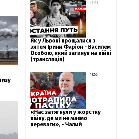
13:03
Як у Львові прощалися з
зятем Ірини Фаріон - Василем
Особою, який загинув на війні
(трансляція)
11:55
лизу
«Нас затягнули у жорстку
війну, де ми не маємо
переваги», - Чалий