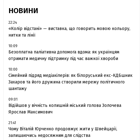
НОВИНИ
22:24
«Колір відстані» — виставка, що говорить мовою кольору,
нитки та лінії
10:09
Безоплатна паліативна допомога вдома: як українцям
отримати медичну підтримку під час важкої хвороби
10:00
Сімейний підряд медіакілерів: як білоруський екс-КДБшник
Захаров та його дружина створили мережу політичного
шантажу
09:01
Відійшов у вічність колишній міський голова Золочева
Ярослав Максимович
21:41
Чому Віталій Юрченко продовжує жити у Швейцарії,
залишаючись недосяжним для слідства