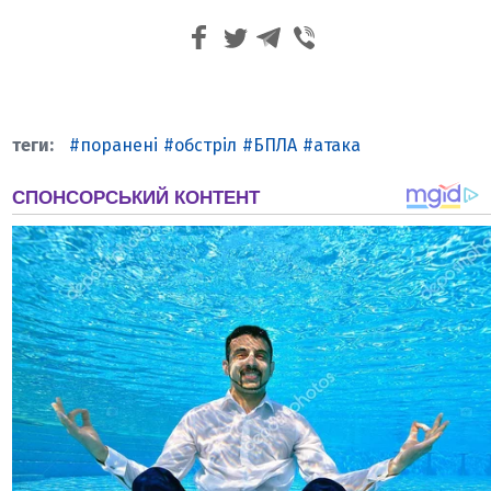
поранені
обстріл
БПЛА
атака