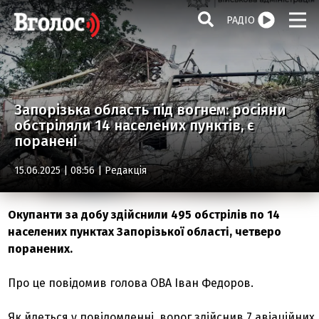
РАДІО
Запорізька область під вогнем: росіяни
обстріляли 14 населених пунктів, є
поранені
15.06.2025 | 08:56 |
Редакція
Окупанти за добу здійснили 495 обстрілів по 14
населених пунктах Запорізької області, четверо
поранених.
Про це повідомив голова ОВА Іван Федоров.
Як йдеться у повідомленні, ворог здійснив 7 авіаційних