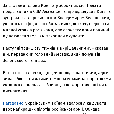
За словами голови Комітету збройних сил Палати
представників США Адама Сміта, що відвідував Київ та
зустрічався з президентом Володимиром Зеленським,
українські офіційні особи заявили, що хочуть досягти
мирної угоди з росіянами, але спочатку вони повинні
відвоювати землі, які захопили окупанти.
Наступні три-шість тижнів є вирішальними", - сказав
він, передаючи головний меседж, який почув від
Зеленського та інших.
Він також зазначив, що цей період є важливим, адже
зима з більш низькими температурами та жорстокими
умовами сповільнять бойові дії до жорстокої війни на
виснаження.
Нагадаємо
, українським воїнам вдалося ліквідувати
двох найкращих пілотів російської армії. Обидва