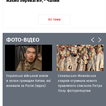
маємо переваги», - Чалий
Усі теми
ФОТО-ВІДЕО
Українські військові взяли
Сокальсько-Жовківська
в полон громадян Китаю, які
єпархія отримала нового
воювали за Росію (відео)
правлячого єпископа Петра
Лозу: фоторепортаж