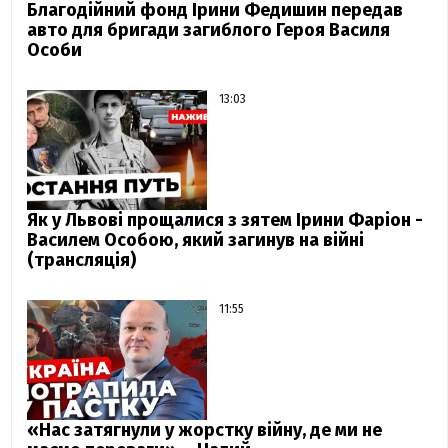
Благодійний фонд Ірини Федишин передав
авто для бригади загиблого Героя Василя
Особи
13:03
Як у Львові прощалися з зятем Ірини Фаріон -
Василем Особою, який загинув на війні
(трансляція)
11:55
«Нас затягнули у жорстку війну, де ми не