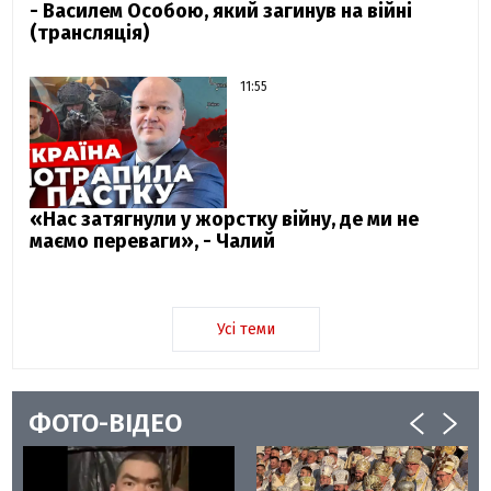
- Василем Особою, який загинув на війні
(трансляція)
11:55
«Нас затягнули у жорстку війну, де ми не
маємо переваги», - Чалий
Усі теми
ФОТО-ВІДЕО