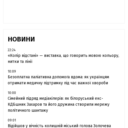
сестра загиблого під Бахмутом Воїна з
Буковини розповіла про брата
НОВИНИ
22:24
«Колір відстані» — виставка, що говорить мовою кольору,
нитки та лінії
10:09
Безоплатна паліативна допомога вдома: як українцям
отримати медичну підтримку під час важкої хвороби
10:00
Сімейний підряд медіакілерів: як білоруський екс-
КДБшник Захаров та його дружина створили мережу
політичного шантажу
09:01
Відійшов у вічність колишній міський голова Золочева