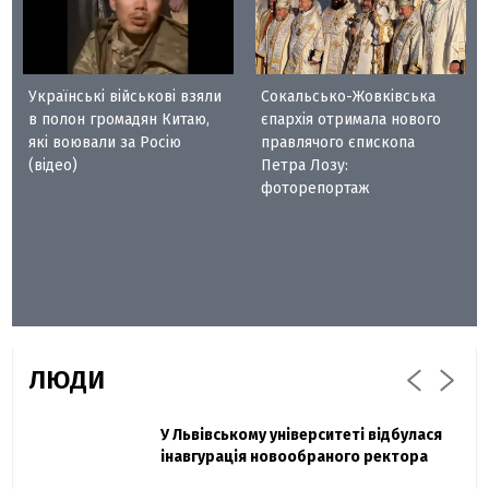
Українські військові взяли
Сокальсько-Жовківська
в полон громадян Китаю,
єпархія отримала нового
які воювали за Росію
правлячого єпископа
(відео)
Петра Лозу:
фоторепортаж
ЛЮДИ
Захисник "Азовсталі" Діанов вдруге
У Львівському університеті відбулася
Павло Дак
одружився та показав фото з весілля
інавгурація новообраного ректора
«Час не лікує, лише притуплює біль»: