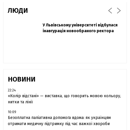
ЛЮДИ
Захисник "Азовсталі" Діанов вдруге
У Львівському університеті відбулася
Павло Дак
одружився та показав фото з весілля
інавгурація новообраного ректора
«Час не лікує, лише притуплює біль»:
сестра загиблого під Бахмутом Воїна з
Буковини розповіла про брата
НОВИНИ
22:24
«Колір відстані» — виставка, що говорить мовою кольору,
нитки та лінії
10:09
Безоплатна паліативна допомога вдома: як українцям
отримати медичну підтримку під час важкої хвороби