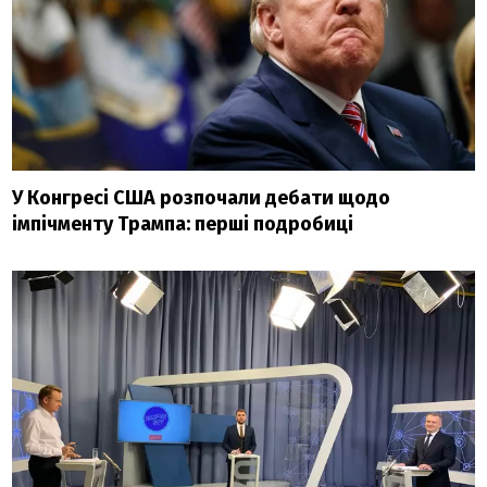
У Конгресі США розпочали дебати щодо
імпічменту Трампа: перші подробиці