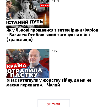
13:03
Як у Львові прощалися з зятем Ірини Фаріон
- Василем Особою, який загинув на війні
(трансляція)
11:55
«Нас затягнули у жорстку війну, де ми не
маємо переваги», - Чалий
Усі теми