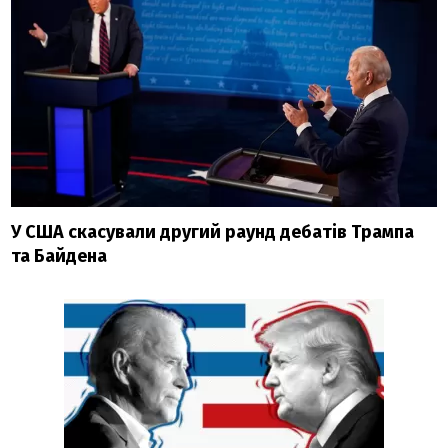
У США скасували другий раунд дебатів Трампа
та Байдена