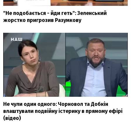
"Не подобається - йди геть": Зеленський
жорстко пригрозив Разумкову
Не чули один одного: Чорновол та Добкін
влаштували подвійну істерику в прямому ефірі
(відео)