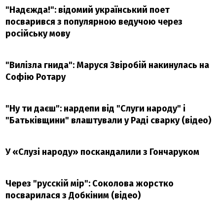
"Надєжда!": відомий український поет
посварився з популярною ведучою через
російську мову
"Вилізла гнида": Маруся Звіробій накинулась на
Софію Ротару
"Ну ти даєш": нардепи від "Слуги народу" і
"Батьківщини" влаштували у Раді сварку (відео)
У «Слузі народу» поскандалили з Гончаруком
Через "русскій мір": Соколова жорстко
посварилася з Добкіним (відео)