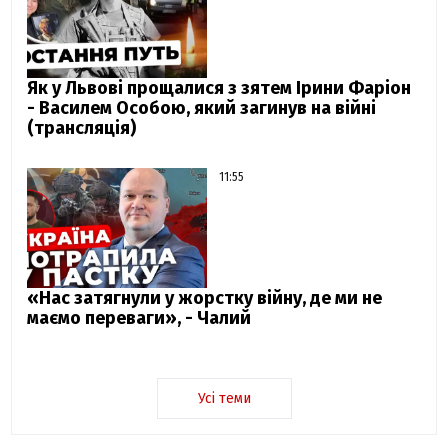
Як у Львові прощалися з зятем Ірини Фаріон
- Василем Особою, який загинув на війні
(трансляція)
11:55
«Нас затягнули у жорстку війну, де ми не
маємо переваги», - Чалий
Усі теми