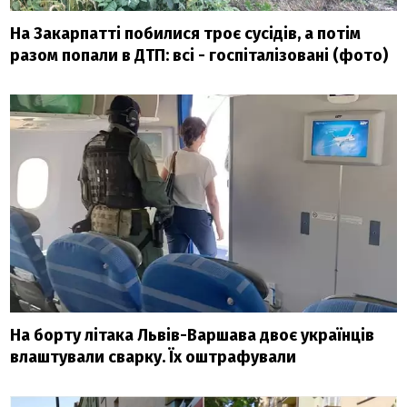
На Закарпатті побилися троє сусідів, а потім
разом попали в ДТП: всі - госпіталізовані (фото)
На борту літака Львів-Варшава двоє українців
влаштували сварку. Їх оштрафували