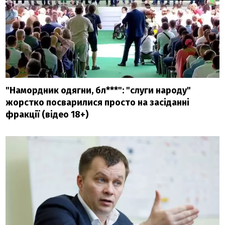
"Намордник одягни, бл***": "слуги народу"
жорстко посварилися просто на засіданні
фракції (відео 18+)