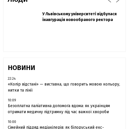
Захисник "Азовсталі" Діанов вдруге
У Львівському університеті відбулася
Павло Дак
одружився та показав фото з весілля
інавгурація новообраного ректора
«Час не лікує, лише притуплює біль»:
сестра загиблого під Бахмутом Воїна з
Буковини розповіла про брата
НОВИНИ
22:24
«Колір відстані» — виставка, що говорить мовою кольору,
нитки та лінії
10:09
Безоплатна паліативна допомога вдома: як українцям
отримати медичну підтримку під час важкої хвороби
10:00
Сімейний підряд медіакілерів: як білоруський екс-