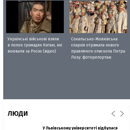
Українські військові взяли
Сокальсько-Жовківська
в полон громадян Китаю, які
єпархія отримала нового
воювали за Росію (відео)
правлячого єпископа Петра
Лозу: фоторепортаж
ЛЮДИ
Захисник "Азовсталі" Діанов вдруге
У Львівському університеті відбулася
Павло Дак