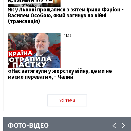
Як у Львові прощалися з зятем Ірини Фаріон -
Василем Особою, який загинув на війні
(трансляція)
11:55
«Нас затягнули у жорстку війну, де ми не
маємо переваги», - Чалий
Усі теми
ФОТО-ВІДЕО