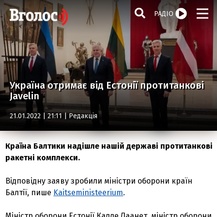
РАДІО
Україна отримає від Естонії протитанкові
Javelin
21.01.2022 | 21:11 |
Редакція
Країна Балтики надішле нашій державі протитанкові
ракетні комплекси.
Відповідну заяву зробили міністри оборони країн
Балтії, пише
Kaitseministeerium
.
Міністр оборони Естонії Калле Лаанет, міністр оборони