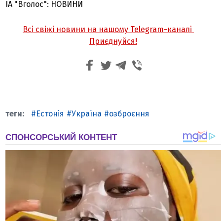
ІА "Вголос": НОВИНИ
Всі свіжі новини на нашому Telegram-каналі
Приєднуйся!
Естонія
Україна
озброєння