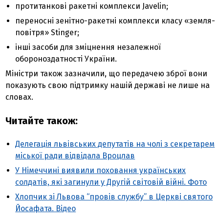
протитанкові ракетні комплекси Javelin;
переносні зенітно-ракетні комплекси класу «земля-
повітря» Stinger;
інші засоби для зміцнення незалежної
обороноздатності України.
Міністри також зазначили, що передачею зброї вони
показують свою підтримку нашій державі не лише на
словах.
Читайте також:
Делегація львівських депутатів на чолі з секретарем
міської ради відвідала Вроцлав
У Німеччині виявили поховання українських
солдатів, які загинули у Другій світовій війні. Фото
Хлопчик зі Львова “провів службу” в Церкві святого
Йосафата. Відео