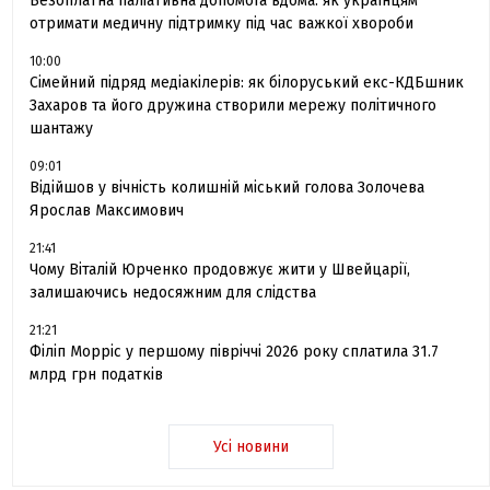
Безоплатна паліативна допомога вдома: як українцям
отримати медичну підтримку під час важкої хвороби
10:00
Сімейний підряд медіакілерів: як білоруський екс-КДБшник
Захаров та його дружина створили мережу політичного
шантажу
09:01
Відійшов у вічність колишній міський голова Золочева
Ярослав Максимович
21:41
Чому Віталій Юрченко продовжує жити у Швейцарії,
залишаючись недосяжним для слідства
21:21
Філіп Морріс у першому півріччі 2026 року сплатила 31.7
млрд грн податків
Усі новини