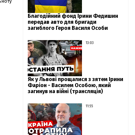
ьноту
Благодійний фонд Ірини Федишин
передав авто для бригади
загиблого Героя Василя Особи
13:03
Як у Львові прощалися з зятем Ірини
Фаріон - Василем Особою, який
загинув на війні (трансляція)
11:55