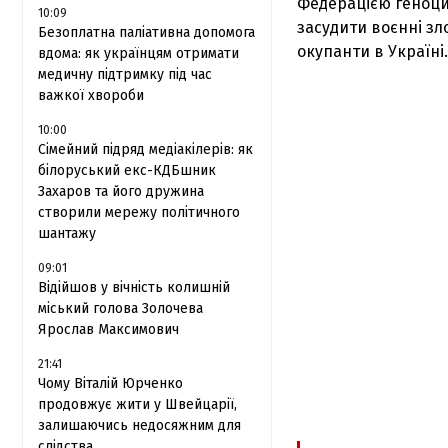
Федерацією геноци
10:09
засудити воєнні зл
Безоплатна паліативна допомога
окупанти в Україні.
вдома: як українцям отримати
медичну підтримку під час
важкої хвороби
10:00
Сімейний підряд медіакілерів: як
білоруський екс-КДБшник
Захаров та його дружина
створили мережу політичного
шантажу
09:01
Відійшов у вічність колишній
міський голова Золочева
Ярослав Максимович
21:41
Чому Віталій Юрченко
продовжує жити у Швейцарії,
залишаючись недосяжним для
слідства