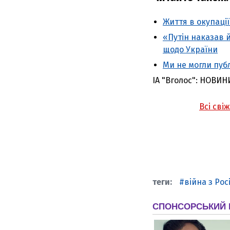
Життя в окупації
«Путін наказав й
щодо України
Ми не могли публ
ІА "Вголос": НОВИН
Всі сві
війна з Рос