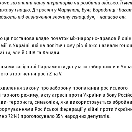
 хоче захопити нашу територію чи розбити військо. Її ме
аву і націю. Дії росіян у Маріуполі, Бучі, Бородянці і бага
адають під визначення злочину геноциду», - написав він.
о ця постанова кладе початок міжнародно-правовій оцін
рмії в Україні, які на політичному рівні вже назвали ген
аїни, але й США та Канади.
ньому засіданні Парламенту депутати заборонили в Укра
го вторгнення росії Z та V.
 ухвалення закону про заборону пропаганди російського
ітарного режиму, акту агресії проти України з боку Росій
ави-терориста, символіки, яка використовується збройни
ормуваннями Російської Федерації у війні проти Україн
ер 7214) проголосувало 354 народних депутатів.
З'явилося відео знищеного ворожого С