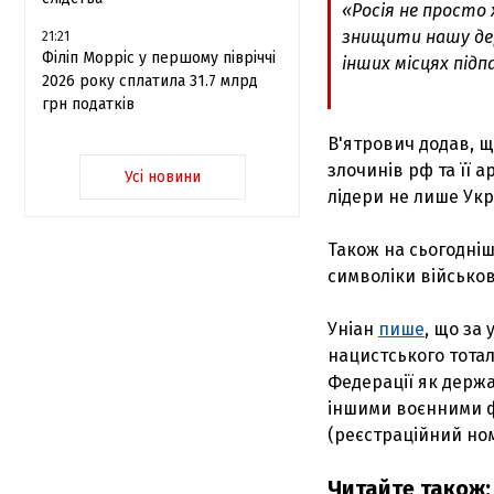
«Росія не просто
знищити нашу держ
21:21
Філіп Морріс у першому півріччі
інших місцях підп
2026 року сплатила 31.7 млрд
грн податків
В'ятрович додав, щ
злочинів рф та її а
Усі новини
лідери не лише Укр
Також на сьогодніш
символіки військово
Уніан
пише
, що за
нацистського тотал
Федерації як держ
іншими воєнними ф
(реєстраційний ном
Читайте також: