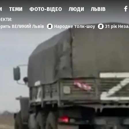
И
ТЕМИ
ФОТО-ВІДЕО
ЛЮДИ
ЛЬВІВ
орить ВЕЛИКИЙ Львів
Народне толк-шоу
31 рік Нез