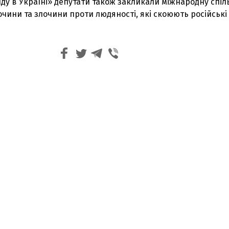
ду в Україні» депутати також закликали міжнародну спіл
очини та злочини проти людяності, які скоюють російські