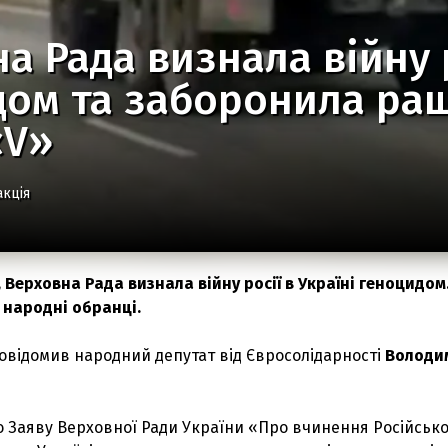
а Рада визнала війну 
ом та заборонила раш
«V»
акція
я, Верховна Рада визнала війну росії в Україні геноцидом
 народні обранці.
овідомив народний депутат від Євросолідарності
Володи
ро Заяву Верховної Ради України «Про вчинення Російськ