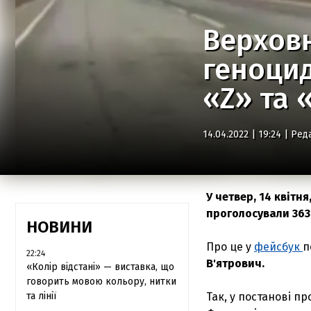
Верховн
геноцид
«Z» та 
14.04.2022 | 19:24 |
Ред
У четвер, 14 квітн
проголосували 363
НОВИНИ
Про це у
фейсбук
п
22:24
В'ятрович.
«Колір відстані» — виставка, що
говорить мовою кольору, нитки
та лінії
Так, у постанові п