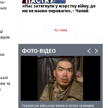
та–
«Нас затягнули у жорстку війну, де
тьох
ми не маємо переваги», - Чалий
Усі теми
ці
оцидом
ФОТО-ВІДЕО
їні
ської
ми та
и
у-35
Українські військові взяли в полон громадян