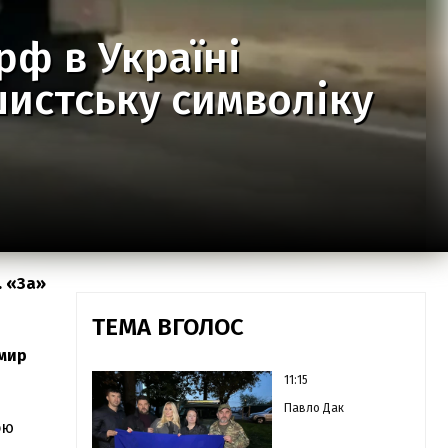
рф в Україні
истську символіку
. «За»
ТЕМА ВГОЛОС
мир
11:15
Павло Дак
ою