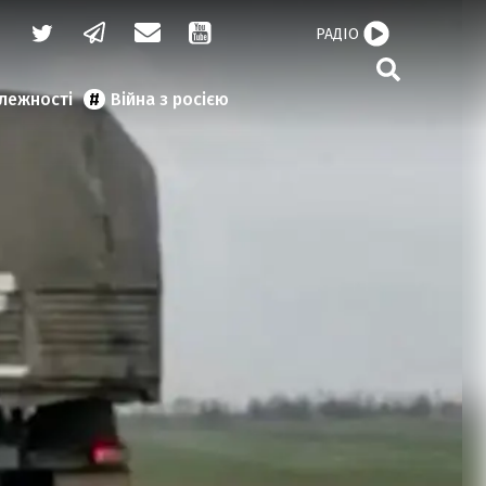
РАДІО
алежності
Війна з росією