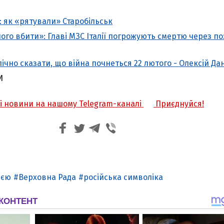
: як «рятували» Старобільськ
ого вбити»: Главі МЗС Італії погрожують смертю через п
ічно сказати, що війна почнеться 22 лютого - Олексій Да
И
жі новини на нашому Telegram-каналі
Приєднуйся!
ією
Верховна Рада
російська символіка