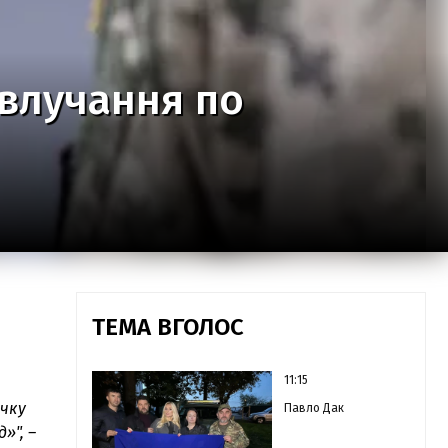
 влучання по
ТЕМА ВГОЛОС
11:15
ечку
Павло Дак
д»"
, –