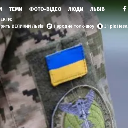
И
ТЕМИ
ФОТО-ВІДЕО
ЛЮДИ
ЛЬВІВ
орить ВЕЛИКИЙ Львів
Народне толк-шоу
31 рік Нез