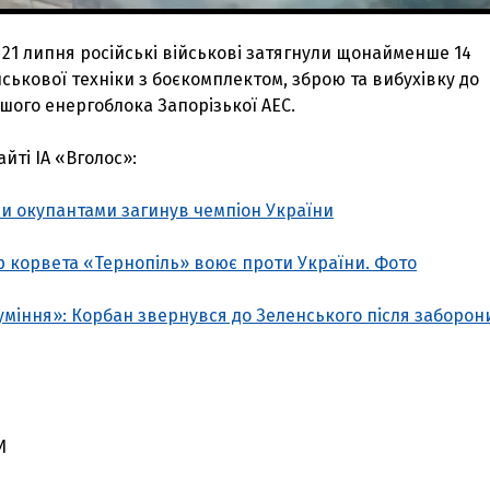
 21 липня російські військові затягнули щонайменше 14
ськової техніки з боєкомплектом, зброю та вибухівку до
шого енергоблока Запорізької АЕС.
йті ІА «Вголос»:
ми окупантами загинув чемпіон України
 корвета «Тернопіль» воює проти України. Фото
міння»: Корбан звернувся до Зеленського після заборон
И