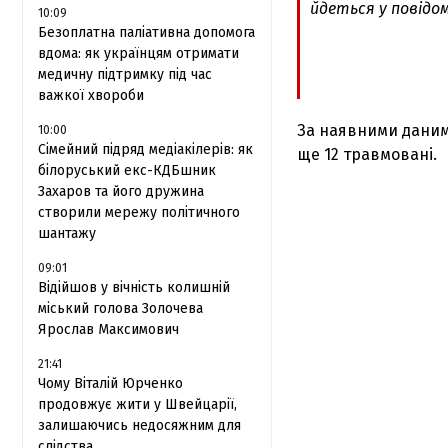
йдеться у повідом
10:09
Безоплатна паліативна допомога
вдома: як українцям отримати
медичну підтримку під час
важкої хвороби
За наявними даними
10:00
Сімейний підряд медіакілерів: як
ще 12 травмовані.
білоруський екс-КДБшник
Захаров та його дружина
створили мережу політичного
шантажу
09:01
Відійшов у вічність колишній
міський голова Золочева
Ярослав Максимович
21:41
Чому Віталій Юрченко
продовжує жити у Швейцарії,
залишаючись недосяжним для
слідства