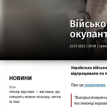
Військо
окупант
22.07.2022 | 20:18 |
Ірин
Українська військ
відпрацювали по по
НОВИНИ
Про це
повідомляє
22:24
«Колір відстані» — виставка, що
говорить мовою кольору, нитки
"
Використовуючи 
та лінії
та техніці ворог