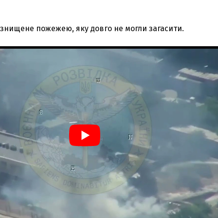
 знищене пожежею, яку довго не могли загасити.
З'явилося відео знищеного ворожого С