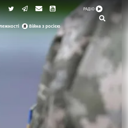
РАДІО
алежності
Війна з росією