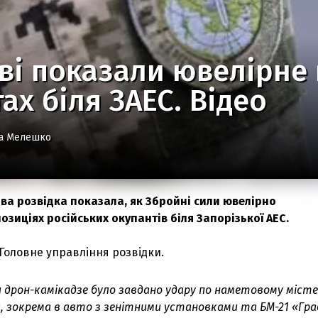
ві показали ювелірне
ах біля ЗАЕС. Відео
а Мелешко
ова розвідка показала, як Збройні сили ювелірно
зиціях російських окупантів біля Запорізької АЕС.
Головне управління розвідки.
дрон-камікадзе було завдано удару по наметовому міст
а, зокрема в авто з зенітними установками та БМ-21 «Гра