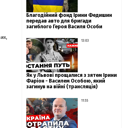
Благодійний фонд Ірини Федишин
передав авто для бригади
загиблого Героя Василя Особи
вих,
13:03
Як у Львові прощалися з зятем Ірини
Фаріон - Василем Особою, який
загинув на війні (трансляція)
11:55