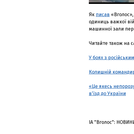
Як
писав
«Вголос»,
одиниць важкої вій
машинної зали пер
Читайте також на са
У боях з російськи
Колишній командир
«Це якесь непорозу
в'їзд до України
ІА "Вголос": НОВИН