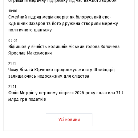
отримати медичну підтримку під час важкої хвороби
10:00
Сімейний підряд медіакілерів: як білоруський екс-
КДБшник Захаров та його дружина створили мережу
політичного шантажу
09:01
Відійшов у вічність колишній міський голова Золочева
Ярослав Максимович
21:41
Чому Віталій Юрченко продовжує жити у Швейцарії,
залишаючись недосяжним для слідства
21:21
Філіп Морріс у першому півріччі 2026 року сплатила 31.7
млрд грн податків
Усі новини