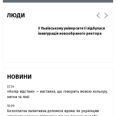
ЛЮДИ
Захисник "Азовсталі" Діанов вдруге
У Львівському університеті відбулася
Павло Дак
одружився та показав фото з весілля
інавгурація новообраного ректора
«Час не лікує, лише притуплює біль»:
сестра загиблого під Бахмутом Воїна з
Буковини розповіла про брата
НОВИНИ
22:24
«Колір відстані» — виставка, що говорить мовою кольору,
нитки та лінії
10:09
Безоплатна паліативна допомога вдома: як українцям