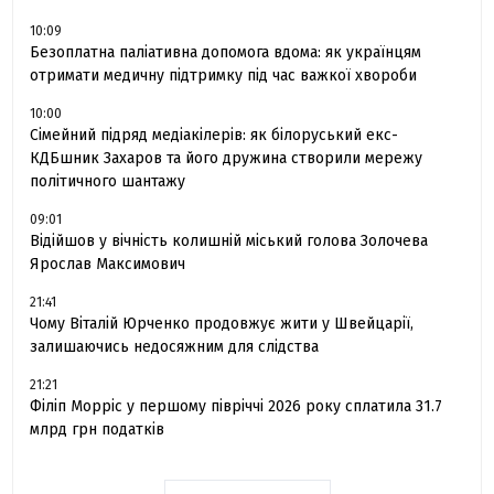
10:09
Безоплатна паліативна допомога вдома: як українцям
отримати медичну підтримку під час важкої хвороби
10:00
Сімейний підряд медіакілерів: як білоруський екс-
КДБшник Захаров та його дружина створили мережу
політичного шантажу
09:01
Відійшов у вічність колишній міський голова Золочева
Ярослав Максимович
21:41
Чому Віталій Юрченко продовжує жити у Швейцарії,
залишаючись недосяжним для слідства
21:21
Філіп Морріс у першому півріччі 2026 року сплатила 31.7
млрд грн податків