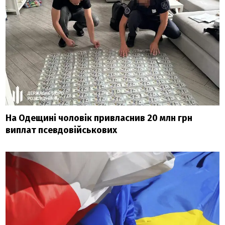
На Одещині чоловік привласнив 20 млн грн
виплат псевдовійськових