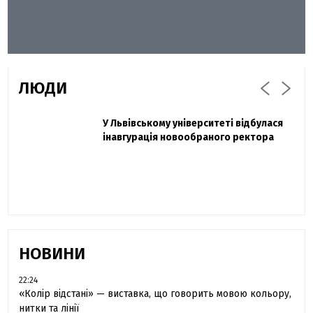
ЛЮДИ
Захисник "Азовсталі" Діанов вдруге
У Львівському університеті відбулася
Павло Дак
одружився та показав фото з весілля
інавгурація новообраного ректора
«Час не лікує, лише притуплює біль»:
сестра загиблого під Бахмутом Воїна з
Буковини розповіла про брата
НОВИНИ
22:24
«Колір відстані» — виставка, що говорить мовою кольору,
нитки та лінії