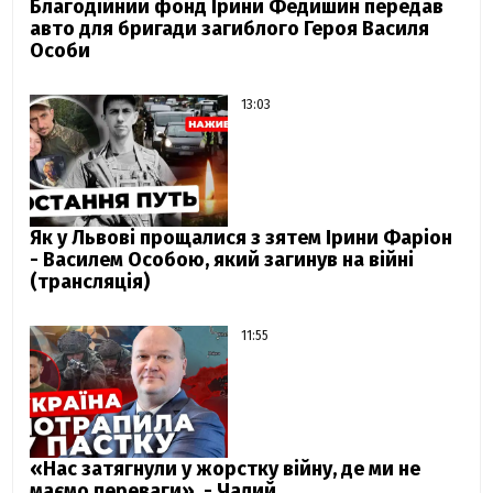
Благодійний фонд Ірини Федишин передав
авто для бригади загиблого Героя Василя
Особи
13:03
Як у Львові прощалися з зятем Ірини Фаріон
- Василем Особою, який загинув на війні
(трансляція)
11:55
«Нас затягнули у жорстку війну, де ми не
маємо переваги», - Чалий