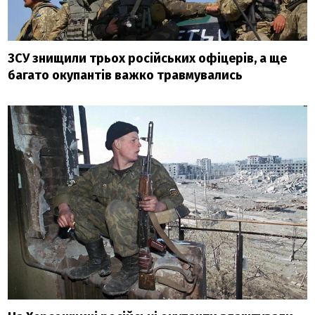
ЗСУ знищили трьох російських офіцерів, а ще
багато окупантів важко травмувались