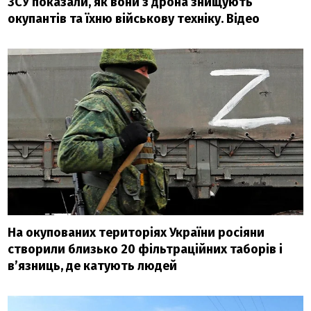
ЗСУ показали, як вони з дрона знищують
окупантів та їхню військову техніку. Відео
На окупованих територіях України росіяни
створили близько 20 фільтраційних таборів і
в’язниць, де катують людей