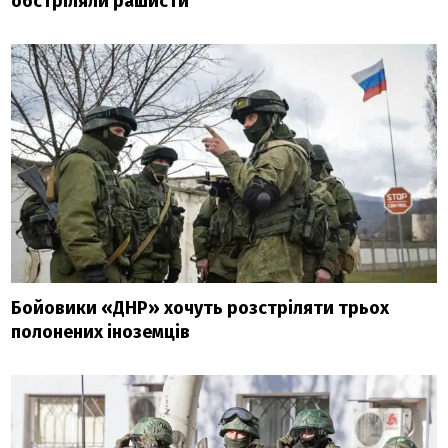
обстріляли рашисти
Бойовики «ДНР» хочуть розстріляти трьох
полонених іноземців