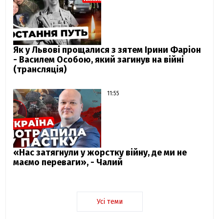
Як у Львові прощалися з зятем Ірини Фаріон
- Василем Особою, який загинув на війні
(трансляція)
11:55
«Нас затягнули у жорстку війну, де ми не
маємо переваги», - Чалий
Усі теми