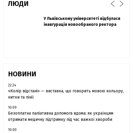
ЛЮДИ
Захисник "Азовсталі" Діанов вдруге
У Львівському університеті відбулася
Павло Дак
одружився та показав фото з весілля
інавгурація новообраного ректора
«Час не лікує, лише притуплює біль»:
сестра загиблого під Бахмутом Воїна з
Буковини розповіла про брата
НОВИНИ
22:24
«Колір відстані» — виставка, що говорить мовою кольору,
нитки та лінії
10:09
Безоплатна паліативна допомога вдома: як українцям
отримати медичну підтримку під час важкої хвороби
10:00