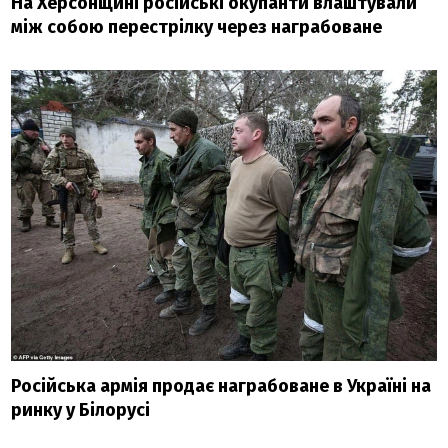
На Херсонщині російські окупанти влаштували
між собою перестрілку через награбоване
Російська армія продає награбоване в Україні на
ринку у Білорусі