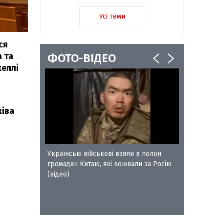
Усі теми
ся
 та
ФОТО-ВІДЕО
келлі
ківа
ворожого
Українські військові взяли в полон
Сокальс
громадян Китаю, які воювали за Росію
отримал
(відео)
Петра Л