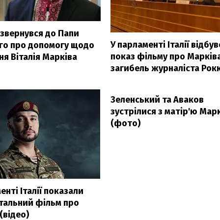
 звернувся до Папи
У парламенті Італії відбув
го про допомогу щодо
показ фільму про Марківа
ня Віталія Марківа
загибель журналіста Рок
Зеленський та Аваков
зустрілися з матір'ю Мар
(фото)
З'явилося відео знищеного 
Су-35
енті Італії показали
тальний фільм про
(відео)