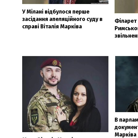
У Мілані відбулося перше
засідання апеляційного суду в
Філарет
справі Віталія Марківа
Римсько
звільнен
В парлам
докумен
Марківа 