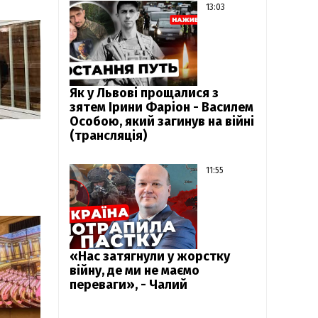
13:03
Як у Львові прощалися з
зятем Ірини Фаріон - Василем
Особою, який загинув на війні
(трансляція)
11:55
«Нас затягнули у жорстку
війну, де ми не маємо
переваги», - Чалий