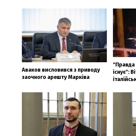
"Правда 
Аваков висловився з приводу
існує": 
заочного арешту Марківа
італійсь