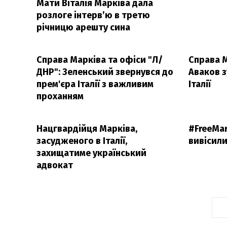
Мати Віталія Марківа дала
розлоге інтерв’ю в третю
річницю арешту сина
Справа Марківа та офіси "Л/
Справа М
ДНР": Зеленський звернувся до
Аваков з
прем'єра Італії з важливим
Італії
проханням
Нацгвардійця Марківа,
#FreeMar
засудженого в Італії,
вивісил
захищатиме український
адвокат