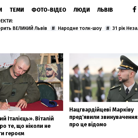
И
ТЕМИ
ФОТО-ВІДЕО
ЛЮДИ
ЛЬВІВ
орить ВЕЛИКИЙ Львів
Народне толк-шоу
31 рік Нез
Нацгвардійцеві Марківу
пред'явили звинувачення
й Італієць». Віталій
про це відомо
ро те, що ніколи не
ти героєм