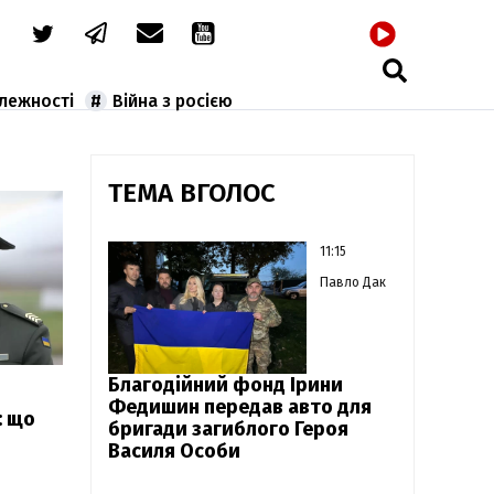
РАДІО
алежності
Війна з росією
ТЕМА ВГОЛОС
11:15
Павло Дак
Благодійний фонд Ірини
Федишин передав авто для
: що
бригади загиблого Героя
Василя Особи