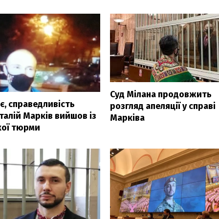
Суд Мілана продовжить
є, справедливість
розгляд апеляції у справі
Віталій Марків вийшов із
Марківа
кої тюрми