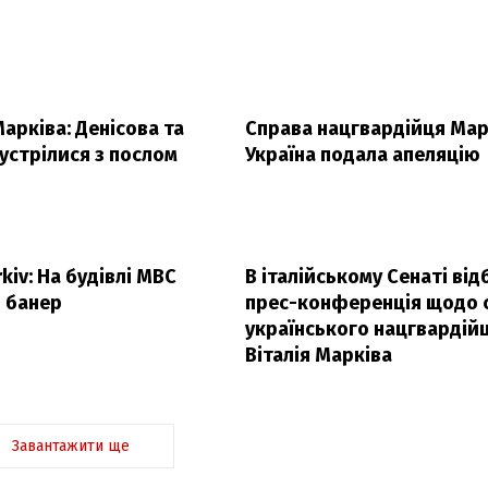
арківа: Денісова та
Справа нацгвардійця Мар
устрілися з послом
Україна подала апеляцію
kiv: На будівлі МВС
В італійському Сенаті від
и банер
прес-конференція щодо 
українського нацгвардій
Віталія Марківа
Завантажити ще