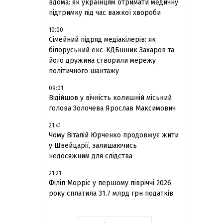
вдома: як українцям отримати медичну
підтримку під час важкої хвороби
10:00
Сімейний підряд медіакілерів: як
білоруський екс-КДБшник Захаров та
його дружина створили мережу
політичного шантажу
09:01
Відійшов у вічність колишній міський
голова Золочева Ярослав Максимович
21:41
Чому Віталій Юрченко продовжує жити
у Швейцарії, залишаючись
недосяжним для слідства
21:21
Філіп Морріс у першому півріччі 2026
року сплатила 31.7 млрд грн податків