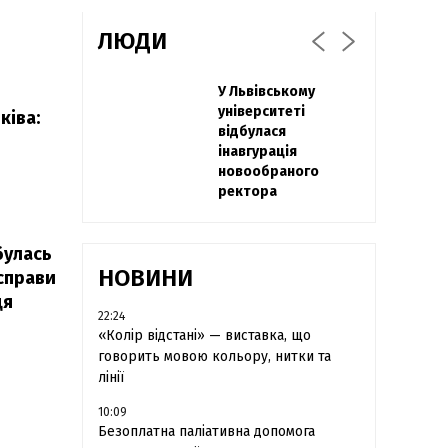
ЛЮДИ
Захисник
У Львівському
Павло Дак
"Азовсталі" Діанов
університеті
«Час не лікує, лише
ківа:
вдруге одружився
відбулася
притуплює біль»:
та показав фото з
інавгурація
сестра загиблого
весілля
новообраного
під Бахмутом Воїна
ректора
з Буковини
розповіла про
брата
булась
НОВИНИ
справи
ця
22:24
«Колір відстані» — виставка, що
говорить мовою кольору, нитки та
лінії
10:09
Безоплатна паліативна допомога