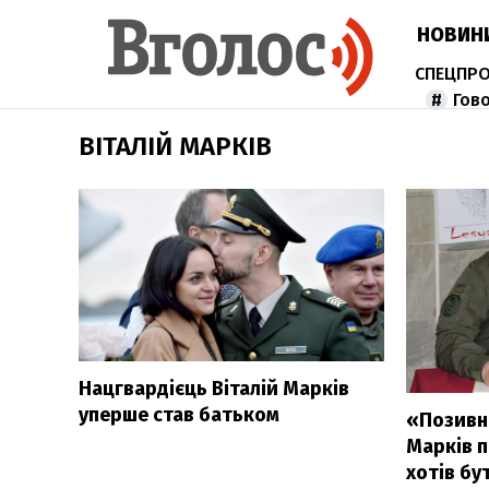
НОВИН
Гов
ВІТАЛІЙ МАРКІВ
Нацгвардієць Віталій Марків
уперше став батьком
«Позивни
Марків п
хотів бу