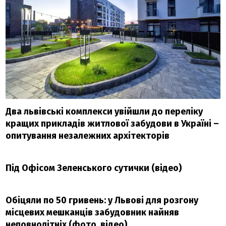
Два львівські комплекси увійшли до переліку
кращих прикладів житлової забудови в Україні –
опитування незалежних архітекторів
Під Офісом Зеленського сутички (відео)
Обіцяли по 50 гривень: у Львові для розгону
місцевих мешканців забудовник найняв
неповнолітніх (фото, відео)