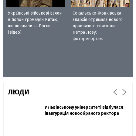
Українські військові взяли
Сокальсько-Жовківська
в полон громадян Китаю,
єпархія отримала нового
які воювали за Росію
правлячого єпископа
(відео)
Петра Лозу:
фоторепортаж
ЛЮДИ
Захисник "Азовсталі" Діанов вдруге
У Львівському університеті відбулася
Павло Дак
одружився та показав фото з весілля
інавгурація новообраного ректора
«Час не лікує, лише притуплює біль»:
сестра загиблого під Бахмутом Воїна з
Буковини розповіла про брата