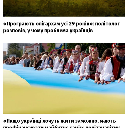
«Програють олігархам усі 29 років»: політолог
розповів, у чому проблема українців
«Якщо українці хочуть жити заможно, мають
профінансувати майбутнє самі»: політаналітик