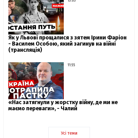
13:03
Як у Львові прощалися з зятем Ірини Фаріон
- Василем Особою, який загинув на війні
(трансляція)
11:55
«Нас затягнули у жорстку війну, де ми не
маємо переваги», - Чалий
Усі теми