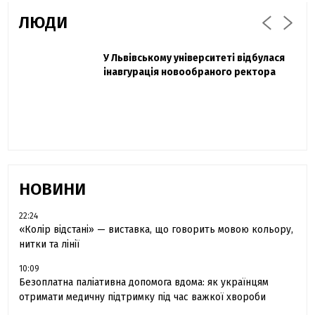
ЛЮДИ
Захисник "Азовсталі" Діанов вдруге
У Львівському університеті відбулася
Павло Дак
одружився та показав фото з весілля
інавгурація новообраного ректора
«Час не лікує, лише притуплює біль»:
сестра загиблого під Бахмутом Воїна з
Буковини розповіла про брата
НОВИНИ
22:24
«Колір відстані» — виставка, що говорить мовою кольору,
нитки та лінії
10:09
Безоплатна паліативна допомога вдома: як українцям
отримати медичну підтримку під час важкої хвороби