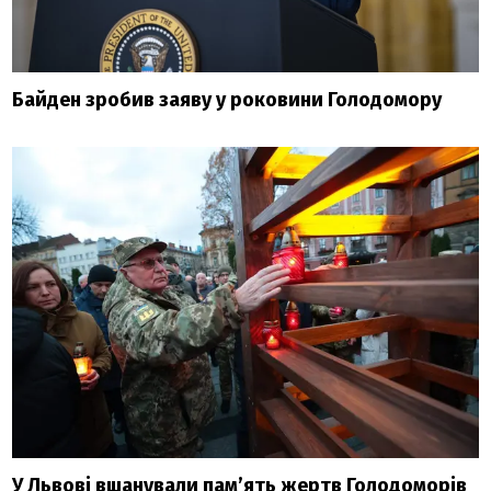
Байден зробив заяву у роковини Голодомору
У Львові вшанували пам’ять жертв Голодоморів