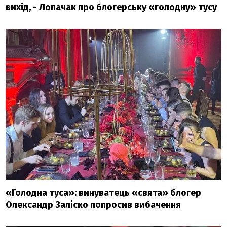
вихід, - Лопачак про блогерську «голодну» тусу
«Голодна туса»: винуватець «свята» блогер
Олександр Заліско попросив вибачення