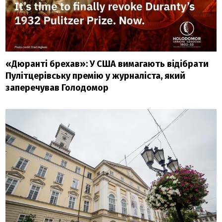
«Дюранті брехав»: У США вимагають відібрати
Пулітцерівську премію у журналіста, який
заперечував Голодомор