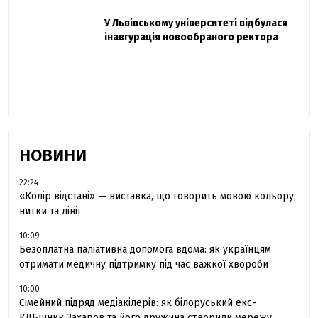
Захисник "Азовсталі" Діанов вдруге
У Львівському університеті відбулася
Павло Дак
одружився та показав фото з весілля
інавгурація новообраного ректора
«Час не лікує, лише притуплює біль»:
сестра загиблого під Бахмутом Воїна з
Буковини розповіла про брата
НОВИНИ
22:24
«Колір відстані» — виставка, що говорить мовою кольору,
нитки та лінії
10:09
Безоплатна паліативна допомога вдома: як українцям
отримати медичну підтримку під час важкої хвороби
10:00
Сімейний підряд медіакілерів: як білоруський екс-
КДБшник Захаров та його дружина створили мережу