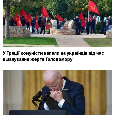
У Греції комуністи напали на українців під час
вшанування жертв Голодомору