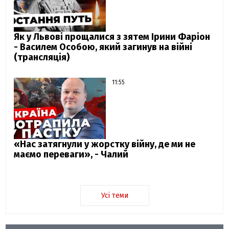
Як у Львові прощалися з зятем Ірини Фаріон
- Василем Особою, який загинув на війні
(трансляція)
11:55
«Нас затягнули у жорстку війну, де ми не
маємо переваги», - Чалий
Усі теми