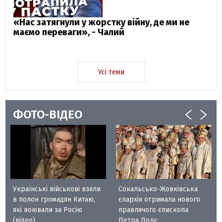
«Нас затягнули у жорстку війну, де ми не
маємо переваги», - Чалий
Усі теми
ФОТО-ВІДЕО
Українські військові взяли
Сокальсько-Жовківська
в полон громадян Китаю,
єпархія отримала нового
які воювали за Росію
правлячого єпископа
(відео)
Петра Лозу: