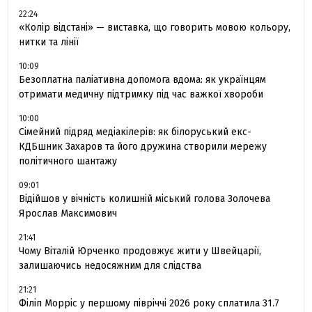
22:24
«Колір відстані» — виставка, що говорить мовою кольору,
нитки та лінії
10:09
Безоплатна паліативна допомога вдома: як українцям
отримати медичну підтримку під час важкої хвороби
10:00
Сімейний підряд медіакілерів: як білоруський екс-
КДБшник Захаров та його дружина створили мережу
політичного шантажу
09:01
Відійшов у вічність колишній міський голова Золочева
Ярослав Максимович
21:41
Чому Віталій Юрченко продовжує жити у Швейцарії,
залишаючись недосяжним для слідства
21:21
Філіп Морріс у першому півріччі 2026 року сплатила 31.7