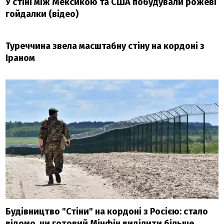
У стіні між Мексикою та США побудували рожеві
гойдалки (відео)
Туреччина звела масштабну стіну на кордоні з
Іраном
Будівництво "Стіни" на кордоні з Росією: стало
відомо, чи готовий Мінфін виділити більше