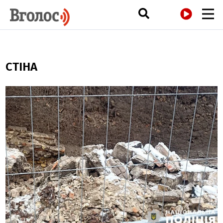
РАДІО
СТІНА